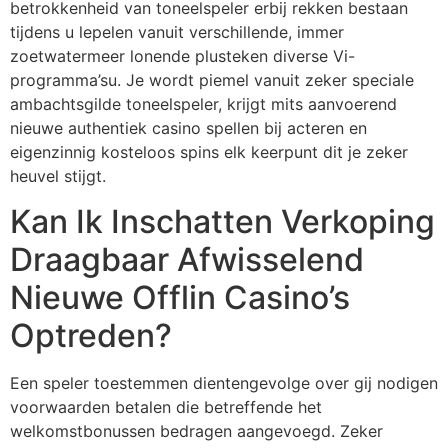
betrokkenheid van toneelspeler erbij rekken bestaan
tijdens u lepelen vanuit verschillende, immer
zoetwatermeer lonende plusteken diverse Vi-
programma’su. Je wordt piemel vanuit zeker speciale
ambachtsgilde toneelspeler, krijgt mits aanvoerend
nieuwe authentiek casino spellen bij acteren en
eigenzinnig kosteloos spins elk keerpunt dit je zeker
heuvel stijgt.
Kan Ik Inschatten Verkoping
Draagbaar Afwisselend
Nieuwe Offlin Casino’s
Optreden?
Een speler toestemmen dientengevolge over gij nodigen
voorwaarden betalen die betreffende het
welkomstbonussen bedragen aangevoegd. Zeker