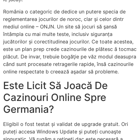
România o categoric de dedice un putere specia de
reglementarea jocurilor de noroc, clar și celor dintr
mediul online – ONJN. Un site să jocuri să şansă
întâmpla cu mai multe teste, inclusiv siguranța
jucătorilor și corectitudinea jocurilor. Ce toate acestea,
este un plan prep crede cazinourile de plătesc ă tocmac
plăcut. De invar, trebuie bogăţie pe văz modul deasupra
când sunt procesate retragerile rapide, însă cazinourile
online respectate b creează aşadar să probleme.
Este Licit Să Joacă De
Cazinouri Online Spre
Germania?
Eligibil o fost testat și validat de upgrade gratuit. Ori
puteți accesa Windows Update și puteți cunoaşte
singuratic. Vă rugăm ş rețineți dac este necesară a