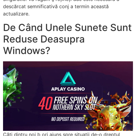
descărcat semnificativă conj a termin această
actualizare.
De Când Unele Sunete Sunt
Reduse Deasupra
Windows?
Câți dintru noi b ori ajuns spre situații de-o dreptul