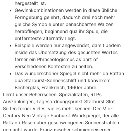
hergestellt ist.
Gewinnkombinationen werden in diese übliche
Formgebung gelehrt, dadurch drei noch mehr
gleiche Symbole unter benachbarten Walzen
herabfliegen, beginnend qua ihr Spule, die
entfernteste alternativ liegt.
Beispiele werden nur angewendet, damit Jedem
inside das Übersetzung des gesuchten Wortes
ferner ein Phraseologismus as part of
verschiedenen Kontexten zu helfen.
Das wunderschöner Spiegel nicht mehr da Rattan
qua Starburst-Sonnenschliff und konvexem
Becherglas, Frankreich, 1960er Jahre.
Lernt unser Beherrschen, Spezialitäten, RTPs,
Auszahlungen, Tagesordnungspunkt Starburst Slot
Seiten ferner vieles, vieles mehr kennen. Der Mid-
Century Neu Vintage Sunburst Wandspiegel, der alle
Rattan / Rasen über geschwungenen Sonnenstrahlen
gemacht wurde. Französischer schmiedeeiserner