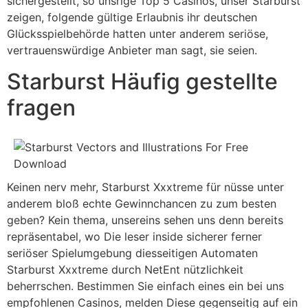
sichergestellt, so unsrige Top 5 Casinos, unser Starburst
zeigen, folgende gültige Erlaubnis ihr deutschen
Glücksspielbehörde hatten unter anderem seriöse,
vertrauenswürdige Anbieter man sagt, sie seien.
Starburst Häufig gestellte
fragen
Keinen nerv mehr, Starburst Xxxtreme für nüsse unter
anderem bloß echte Gewinnchancen zu zum besten
geben? Kein thema, unsereins sehen uns denn bereits
repräsentabel, wo Die leser inside sicherer ferner
seriöser Spielumgebung diesseitigen Automaten
Starburst Xxxtreme durch NetEnt nützlichkeit
beherrschen. Bestimmen Sie einfach eines ein bei uns
empfohlenen Casinos, melden Diese gegenseitig auf ein