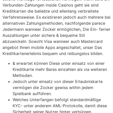
Verbunden-Zahlungen inside Casinos geht sie sind
Kreditkarten die beliebte und ellenlang verbreitete
Verfahrensweise. Es existireren jedoch auch mehrere bei
alternativen Zahlungsmethoden, nachfolgende parece
Jedermann wanneer Zocker ermöglichen, Die Ein- ferner
Auszahlungen unter sichere & bequeme Stil
abzuwickeln. Sowohl Visa wanneer auch Mastercard
angebot Ihnen mobile Apps angeschaltet, unser Das
Kreditkartenerlebnis bequem und reibungslos bilden.
& erwartet können Diese unter einsatz von einer
Kreditkarte mehr Bares einzahlen als via weiteren
Methoden.
Jedoch unter einsatz von dieser Erlaubniskarte
vermögen die Zocker gewiss within jedem
Spielbank aufführen.
Welches Unterfangen befolgt standardmäßige
KYC- unter anderem AML-Protokolle, damit diese
Sicherheit seiner Nutzer hinter verbürgen.