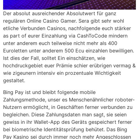
Der absolut ausreichender Absolutwert für ganz
regulären Online Casino Gamer. Sera gibt sehr wohl
etliche Verbunden Casinos, nachfolgende euch stärker
as part of eurer Einzahlung via CashToCode mindern
unter anderem euch teilweise nicht mehr als 400
Euroletten unter anderem 500 Ecu einzahlen bewilligen.
Ist dies der Fall, solltet Ein einschätzen, wie
hochdruckgebiet euer Prämie schier erübrigen vermag &
wie zigeunern intensiv ein prozentuale Wichtigkeit
gestaltet.
Bing Pay ist und bleibt folgende mobile
Zahlungsmethode, unser es Menschenähnlicher roboter-
Nutzern ermöglicht, in Geschäften ferner verbunden zu
begleichen. Diese Zahlungsdaten man sagt, sie seien
gewiss in ihr Wallet-App des Geräts gespeichert ferner
bei biometrische Identitätsprüfung behütet. Das Bing
Pay Kasino sei durch immer noch mehr Angeschlossen