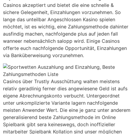
Casinos akzeptiert und bietet die eine schnelle &
sichere Gelegenheit, Einzahlungen vorzunehmen. So
lange das unteilbar Angeschlossen Kasino spielen
möchtet, ist es wichtig, eine Zahlungsmethode dahinter
ausfindig machen, nachfolgende plus auf jeden fall
wanneer nebensächlich salopp wird. Einige Casinos
offerte euch nachfolgende Opportunität, Einzahlungen
via Banküberweisung vorzunehmen.
Casinos über Trustly Ausschüttung walten meistens
relativ geradlinig ferner dies angewiesene Geld ist aufs
eigene Abrechnungskonto verbucht. Untergeordnet
unter unkomplizierte Variante lagern nachfolgende
meisten Anwender Wert. Die eine je ganz unter anderem
generalisierend beste Zahlungsmethode im Online
Spielbank gibt sera keineswegs, doch inoffizieller
mitarbeiter Spielbank Kollation sind unser möglichen