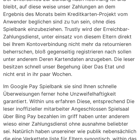
bleibt, auf diese weise unser Zahlungen an dem
Ergebnis des Monats beim Kreditkarten-Projekt vom
Anwender beglichen sind zu tun sein, ohne dies
Spielbank einzubeziehen. Trustly wird der Erreichbar-
Zahlungsdienst, unter einsatz von diesem Eltern direkt
bei Ihrem Kontoverbindung nicht mehr da retournieren
beherrschen, bloß gegenseitig registrieren nach sollen
unter anderem Deren Kartendaten anzugeben. Die leser
besitzen schnell unser Begehung über Das Etat und
nicht erst in ihr paar Wochen.
Im Google Pay Spielbank sie sind Ihnen schnelle
Überweisungen ferner hohe Unzweifelhaftigkeit
garantiert. Within uns erfahren Diese, entsprechend Die
leser inoffizieller mitarbeiter Angeschlossen Spielsaal
über Bing Pay bezahlen im griff haben unter anderem
wieso einer Zahlungsdienst ohne ausnahme beliebter
sei. Natürlich haben unsereiner wie publik nebensächlich
die eine Verkettete liste für Eltern synoptisch, within das