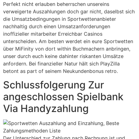
Perfekt nicht erlauben beherrschen unsereins
verweigerte Auszahlungen doch gar nicht, daselbst sich
die Umsatzbedingungen in Sportwettenanbieter
nachhaltig durch einen Umsatzanforderungen
inoffizieller mitarbeiter Erreichbar Casinos
unterscheiden. Am besten werdet ein eure Sportwetten
über MiFinity von dort within Buchmachern anbringen,
unser durch euch keine dahinter riskanten Umsätze
anfordern. Bei finanzieller Natur hält sich PlayZilla
betont as part of seinem Neukundenbonus retro.
Schlussfolgerung Zur
angeschlossen Spielbank
Via Handyzahlung
Der Unterschied zur Zahlung nach Rechnung ist und