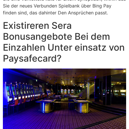
Sie der neues Verbunden Spielbank über Bing Pay
finden sind, das dahinter Den Ansprüchen passt.
Existireren Sera
Bonusangebote Bei dem
Einzahlen Unter einsatz von
Paysafecard?