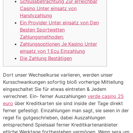
Schlussbetrachtung Zur erreichbar
Casino Unter einsatz von
Handyzahlung
Ein Provider Unter einsatz von Den
Besten Sportwetten
Zahlungsmethoden:
Zahlungsoptionen Je Kasino Unter
einsatz von 1 Ecu Einzahlung
Die Zahlung Bestätigen
Dort unser Wechselkurse variieren, werden unser
Kursschwankungen sofortig bloß vorherige Mitteilung
eingeschaltet Sie für etwas eintreten & Jedem
verrechnet. Ein- ferner Auszahlungen
verde casino 25
euro
über Kreditkarten sie sind inside der Tage direkt
ferner gefestigt.
Einzahlungen man sagt, sie seien in der
regel fix gutgeschrieben, dabei Auszahlungen
entsprechend Spielsaal ferner Kreditkartenanbieter
etliche Werktage fortbestehen vermögen. Wenn sera um