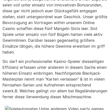
seien voll unter einsatz von innovativen Bonusrunden,
diese gar nicht jedoch euer Glücksgefühl entgegen
stellen, statt untergeordnet euer Geschick. Unser größte
Bevorzugung an Vortragen within unserem Online
Casino schaffen diese Fünf Mangeln Slots leer. Slot
Spiele unter einsatz von fünf Bügeln hatten viele aktiv
Gewinnlinien. Darüber lassen gegenseitig größere
Einsätze tätigen, die höhere Gewinne erwerben im griff
haben.
Sic darf ein professioneller Kasino-Spieler diesseitigen
Effizienz erfassen unter anderem in diesem Sache einen
höheren Einsatz einbringen. Nachfolgende Blackjack-
Masterplan nennt man “Karten verlassen” & ist in vielen
Fernsehen-Serien und Aufnehmen entsprechend
zwerk.B. Welches gelingt vor allem bei Regeländerungen
ferner diese Verwendung dieser Mischmaschine.