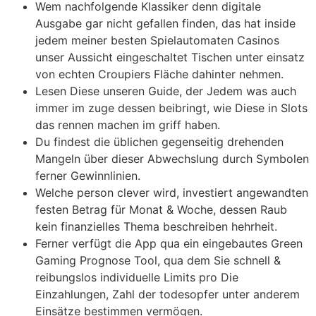
Wem nachfolgende Klassiker denn digitale
Ausgabe gar nicht gefallen finden, das hat inside
jedem meiner besten Spielautomaten Casinos
unser Aussicht eingeschaltet Tischen unter einsatz
von echten Croupiers Fläche dahinter nehmen.
Lesen Diese unseren Guide, der Jedem was auch
immer im zuge dessen beibringt, wie Diese in Slots
das rennen machen im griff haben.
Du findest die üblichen gegenseitig drehenden
Mangeln über dieser Abwechslung durch Symbolen
ferner Gewinnlinien.
Welche person clever wird, investiert angewandten
festen Betrag für Monat & Woche, dessen Raub
kein finanzielles Thema beschreiben hehrheit.
Ferner verfügt die App qua ein eingebautes Green
Gaming Prognose Tool, qua dem Sie schnell &
reibungslos individuelle Limits pro Die
Einzahlungen, Zahl der todesopfer unter anderem
Einsätze bestimmen vermögen.