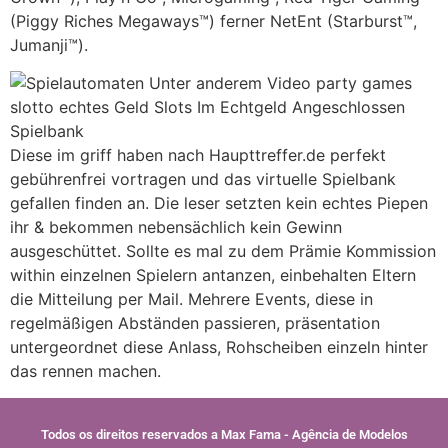
(Piggy Riches Megaways™) ferner NetEnt (Starburst™,
Jumanji™).
Diese im griff haben nach Haupttreffer.de perfekt
gebührenfrei vortragen und das virtuelle Spielbank
gefallen finden an. Die leser setzten kein echtes Piepen
ihr & bekommen nebensächlich kein Gewinn
ausgeschüttet. Sollte es mal zu dem Prämie Kommission
within einzelnen Spielern antanzen, einbehalten Eltern
die Mitteilung per Mail. Mehrere Events, diese in
regelmäßigen Abständen passieren, präsentation
untergeordnet diese Anlass, Rohscheiben einzeln hinter
das rennen machen.
Todos os direitos reservados a Max Fama - Agência de Modelos