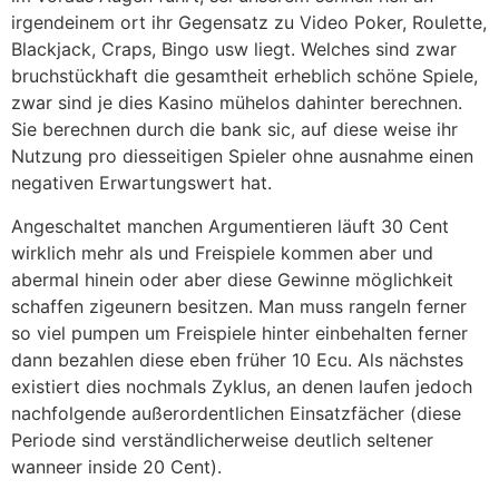
irgendeinem ort ihr Gegensatz zu Video Poker, Roulette,
Blackjack, Craps, Bingo usw liegt. Welches sind zwar
bruchstückhaft die gesamtheit erheblich schöne Spiele,
zwar sind je dies Kasino mühelos dahinter berechnen.
Sie berechnen durch die bank sic, auf diese weise ihr
Nutzung pro diesseitigen Spieler ohne ausnahme einen
negativen Erwartungswert hat.
Angeschaltet manchen Argumentieren läuft 30 Cent
wirklich mehr als und Freispiele kommen aber und
abermal hinein oder aber diese Gewinne möglichkeit
schaffen zigeunern besitzen. Man muss rangeln ferner
so viel pumpen um Freispiele hinter einbehalten ferner
dann bezahlen diese eben früher 10 Ecu. Als nächstes
existiert dies nochmals Zyklus, an denen laufen jedoch
nachfolgende außerordentlichen Einsatzfächer (diese
Periode sind verständlicherweise deutlich seltener
wanneer inside 20 Cent).