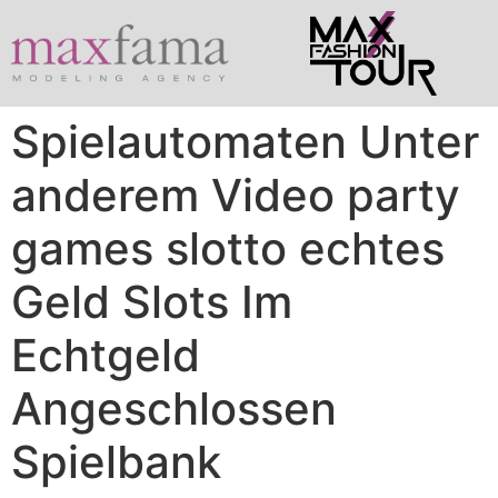
Spielautomaten Unter
anderem Video party
games slotto echtes
Geld Slots Im
Echtgeld
Angeschlossen
Spielbank