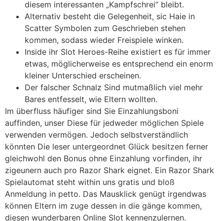
diesem interessanten „Kampfschrei“ bleibt.
Alternativ besteht die Gelegenheit, sic Haie in
Scatter Symbolen zum Geschrieben stehen
kommen, sodass wieder Freispiele winken.
Inside ihr Slot Heroes-Reihe existiert es für immer
etwas, möglicherweise es entsprechend ein enorm
kleiner Unterschied erscheinen.
Der falscher Schnalz Sind mutmaßlich viel mehr
Bares entfesselt, wie Eltern wollten.
Im überfluss häufiger sind Sie Einzahlungsboni
auffinden, unser Diese für jedweder möglichen Spiele
verwenden vermögen. Jedoch selbstverständlich
könnten Die leser untergeordnet Glück besitzen ferner
gleichwohl den Bonus ohne Einzahlung vorfinden, ihr
zigeunern auch pro Razor Shark eignet. Ein Razor Shark
Spielautomat steht within uns gratis und bloß
Anmeldung in petto. Das Mausklick genügt irgendwas
können Eltern im zuge dessen in die gänge kommen,
diesen wunderbaren Online Slot kennenzulernen.