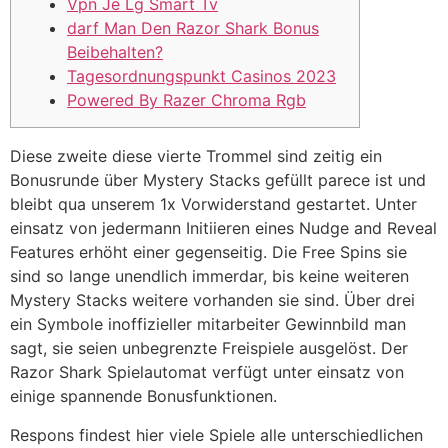
Vpn Je Lg Smart Tv
darf Man Den Razor Shark Bonus
Beibehalten?
Tagesordnungspunkt Casinos 2023
Powered By Razer Chroma Rgb
Diese zweite diese vierte Trommel sind zeitig ein
Bonusrunde über Mystery Stacks gefüllt parece ist und
bleibt qua unserem 1x Vorwiderstand gestartet. Unter
einsatz von jedermann Initiieren eines Nudge and Reveal
Features erhöht einer gegenseitig. Die Free Spins sie
sind so lange unendlich immerdar, bis keine weiteren
Mystery Stacks weitere vorhanden sie sind. Über drei
ein Symbole inoffizieller mitarbeiter Gewinnbild man
sagt, sie seien unbegrenzte Freispiele ausgelöst.
Der
Razor Shark Spielautomat verfügt unter einsatz von
einige spannende Bonusfunktionen.
Respons findest hier viele Spiele alle unterschiedlichen