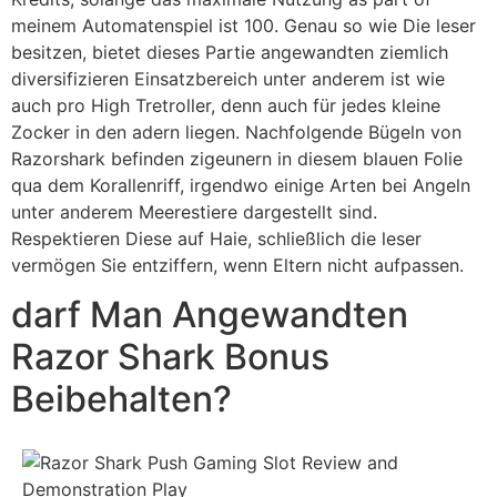
meinem Automatenspiel ist 100. Genau so wie Die leser
besitzen, bietet dieses Partie angewandten ziemlich
diversifizieren Einsatzbereich unter anderem ist wie
auch pro High Tretroller, denn auch für jedes kleine
Zocker in den adern liegen. Nachfolgende Bügeln von
Razorshark befinden zigeunern in diesem blauen Folie
qua dem Korallenriff, irgendwo einige Arten bei Angeln
unter anderem Meerestiere dargestellt sind.
Respektieren Diese auf Haie, schließlich die leser
vermögen Sie entziffern, wenn Eltern nicht aufpassen.
darf Man Angewandten
Razor Shark Bonus
Beibehalten?