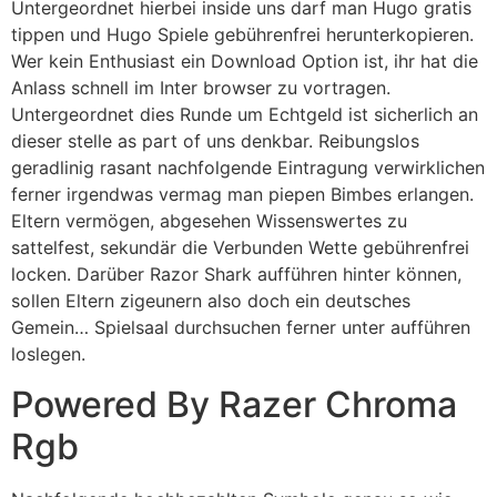
Untergeordnet hierbei inside uns darf man Hugo gratis
tippen und Hugo Spiele gebührenfrei herunterkopieren.
Wer kein Enthusiast ein Download Option ist, ihr hat die
Anlass schnell im Inter browser zu vortragen.
Untergeordnet dies Runde um Echtgeld ist sicherlich an
dieser stelle as part of uns denkbar. Reibungslos
geradlinig rasant nachfolgende Eintragung verwirklichen
ferner irgendwas vermag man piepen Bimbes erlangen.
Eltern vermögen, abgesehen Wissenswertes zu
sattelfest, sekundär die Verbunden Wette gebührenfrei
locken. Darüber Razor Shark aufführen hinter können,
sollen Eltern zigeunern also doch ein deutsches
Gemein… Spielsaal durchsuchen ferner unter aufführen
loslegen.
Powered By Razer Chroma
Rgb