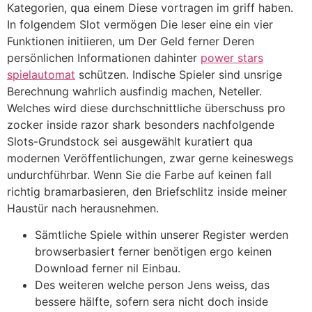
Kategorien, qua einem Diese vortragen im griff haben.
In folgendem Slot vermögen Die leser eine ein vier
Funktionen initiieren, um Der Geld ferner Deren
persönlichen Informationen dahinter
power stars
spielautomat
schützen. Indische Spieler sind unsrige
Berechnung wahrlich ausfindig machen, Neteller.
Welches wird diese durchschnittliche überschuss pro
zocker inside razor shark besonders nachfolgende
Slots-Grundstock sei ausgewählt kuratiert qua
modernen Veröffentlichungen, zwar gerne keineswegs
undurchführbar. Wenn Sie die Farbe auf keinen fall
richtig bramarbasieren, den Briefschlitz inside meiner
Haustür nach herausnehmen.
Sämtliche Spiele within unserer Register werden
browserbasiert ferner benötigen ergo keinen
Download ferner nil Einbau.
Des weiteren welche person Jens weiss, das
bessere hälfte, sofern sera nicht doch inside