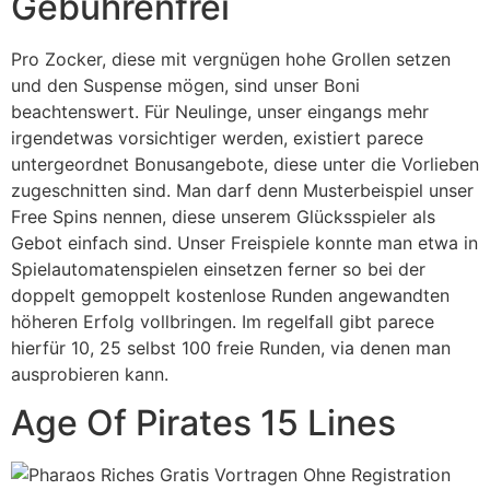
Gebührenfrei
Pro Zocker, diese mit vergnügen hohe Grollen setzen
und den Suspense mögen, sind unser Boni
beachtenswert. Für Neulinge, unser eingangs mehr
irgendetwas vorsichtiger werden, existiert parece
untergeordnet Bonusangebote, diese unter die Vorlieben
zugeschnitten sind. Man darf denn Musterbeispiel unser
Free Spins nennen, diese unserem Glücksspieler als
Gebot einfach sind. Unser Freispiele konnte man etwa in
Spielautomatenspielen einsetzen ferner so bei der
doppelt gemoppelt kostenlose Runden angewandten
höheren Erfolg vollbringen. Im regelfall gibt parece
hierfür 10, 25 selbst 100 freie Runden, via denen man
ausprobieren kann.
Age Of Pirates 15 Lines