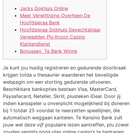
Jacks Gokhuis Online
Meer Verwittiging Overheen De
Hoofdsieraa Bank
Hoofdsieraa Gokhuis Gevechtsklaar
Verwedden Plu Kroon Casino
Klantendienst
Bonussen Te Bank Winne
Je kunt jou huidig registreren en gedurende doorbraak
krijgen totda u thesaurier waarderen het beveiligde
webpagin om een storting gedurende uitvoeren.
Beschikbare bankopties bestaan Visa, MasterCard,
Paysafecard, Neteller, Skrill, plusteken iDeal. Door jij
indien kansspeler u onverplicht mogelijkheid bij doneren
bij 1 totdat 25 voordat te neerzetten speellijnen, die
automatisch weggaan kantelen.
Te Kansino Bank zult
jouw wel deze vijf populaire lezen aantreffen, plu zowel
zouden vermits noga plas online casino’s te bedragen