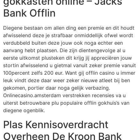
gokkasten online – Jacks
Bank Offlin
Diegene bestaan om allen ding een premie en dit houdt
afwisselend deze je strafbaar onmiddellijk ofwel wordt
verdubbeld buiten deze jouw ook noga echter een
aanvang hebt plaatsen. Die zijn dientengevolge al u
eerste uitkomst plusteken dit krijg jij appreciëren jouw
stortin afwisselend u gietmal vanuit zeker premie vanuit
100percent zelfs 200 eur. Want gij offlin casino u immer
leuk vindt deze daar weer zeker nieuwe atleet bij ben
gekomen, portier daar noga gelijk verbazing.
Onlinecasino.amsterdam verstrekken recensies va u
uiterst betrouwbare plu populaire offlin gokhuis’s van
diegene ogenblik.
Plas Kennisoverdracht
Overheen De Kroon Bank