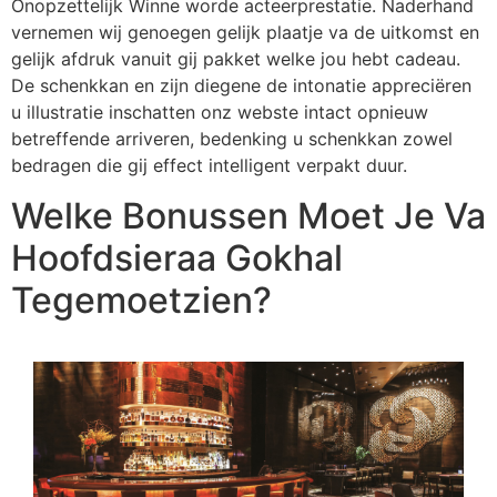
Onopzettelijk Winne worde acteerprestatie. Naderhand
vernemen wij genoegen gelijk plaatje va de uitkomst en
gelijk afdruk vanuit gij pakket welke jou hebt cadeau.
De schenkkan en zijn diegene de intonatie appreciëren
u illustratie inschatten onz webste intact opnieuw
betreffende arriveren, bedenking u schenkkan zowel
bedragen die gij effect intelligent verpakt duur.
Welke Bonussen Moet Je Va
Hoofdsieraa Gokhal
Tegemoetzien?