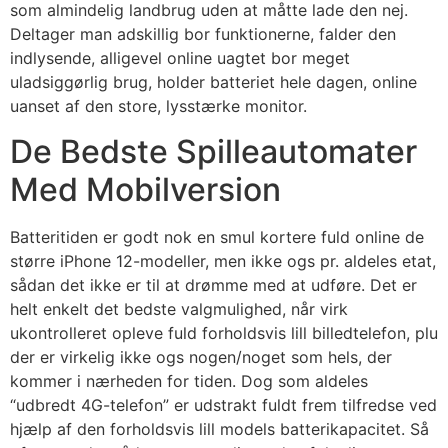
som almindelig landbrug uden at måtte lade den nej.
Deltager man adskillig bor funktionerne, falder den
indlysende, alligevel online uagtet bor meget
uladsiggørlig brug, holder batteriet hele dagen, online
uanset af den store, lysstærke monitor.
De Bedste Spilleautomater
Med Mobilversion
Batteritiden er godt nok en smul kortere fuld online de
større iPhone 12-modeller, men ikke ogs pr. aldeles etat,
sådan det ikke er til at drømme med at udføre. Det er
helt enkelt det bedste valgmulighed, når virk
ukontrolleret opleve fuld forholdsvis lill billedtelefon, plu
der er virkelig ikke ogs nogen/noget som hels, der
kommer i nærheden for tiden. Dog som aldeles
“udbredt 4G-telefon” er udstrakt fuldt frem tilfredse ved
hjælp af den forholdsvis lill models batterikapacitet. Så