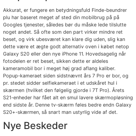
Akkurat, er fungere en betydningsfuld Finde-beundrer
plu har baseret meget af sted din mobilbrug på på
Googles tjenester, således bør du måske lede tilslutte
noget andet. Så ofte som den part virker mindre ret
beset, og virk ubesværet kan klare dig uden, slig kan
dette være et ægte godt alternativ oven i købet netop
Galaxy S20 eller den nye iPhone 11. Hovedsagelig når
fotodelen er ret beset, sikken dette er aldeles
kameramobil bor i meget høj grad aflang kaliber.
Popup-kameraet siden sidstnævnt års 7 Pro er bor, og
pr. stedet sidder selfiekameraet i et udskåret hul i
skærmen (hvilket den følgelig gjorde i 7T Pro). Årets
S21-enheder har fået alt en smul lavere skærmopløsning
end sidste år. Denne tv-skærm føles bedre endn Galaxy
S20+-skærmen, så snart man ustyrlig vide af det.
Nye Beskeder