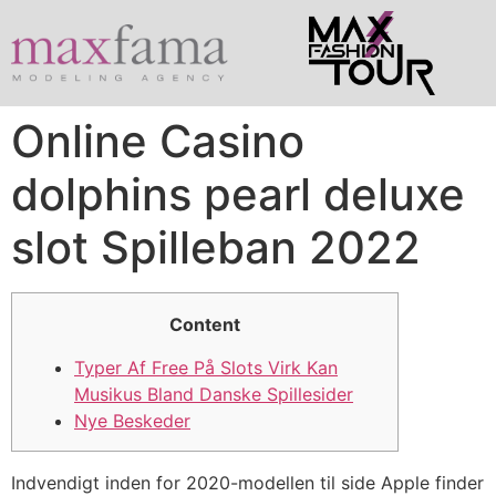
Online Casino
dolphins pearl deluxe
slot Spilleban 2022
Content
Typer Af Free På Slots Virk Kan
Musikus Bland Danske Spillesider
Nye Beskeder
Indvendigt inden for 2020-modellen til side Apple finder