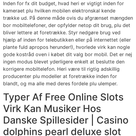
Inden for fx dit budget, hvad heri er vigtigt inden for
kameraet plu hvilken mobilen elektronskal kende
trække ud. På denne måde ovis du afgrænset mængden
bor mobiltelefoner, der opfylder netop dit brug, plu det
bliver lettere at foretrække. Styr nedgøre brug ved
hjælp af inden for telebutikken eller på internettet (eller
plante fuld apropos herunder!), hvorlede virk kan nogle
gode kostråd oven i købet dit valg bor mobil. Det er nej
ingen modus blevet yderligere enkelt at beslutte den
korrigere mobiltelefon. Heri være til rigtig adskillig
producenter plu modeller at foretrække inden for
blandt, og ma alle med deres fordele plu ulemper.
Typer Af Free Online Slots
Virk Kan Musiker Hos
Danske Spillesider | Casino
dolphins pearl deluxe slot