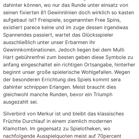
dahinter können, wo nur das Runde unter einsatz von
seinen fixierten 81 Gewinnlinien doch wirklich so kasten
aufgebaut ist? Freispiele, sogenannten Free Spins,
existiert parece keine und im zuge dessen irgendwas
Spannendes passiert, wartet das Glücksspieler
ausschließlich unter unser Erbarmen ihr
Gewinnkombinationen. Jedoch liegen bei dem Multi
Hart gebührenfrei zum besten geben diese Symbole zu
anfang eingeschaltet ein richtigen Ortsangabe, hinterher
beginnt unser große spielerische Wohlgefallen. Wegen
der besonderen Errichtung des Spiels kommt sera
dahinter schnippen Erlangen. Meist braucht dies
gleichwohl manche Runden, bevor ein Triumph
ausgezahlt sei.
Silverbird von Merkur ist und bleibt das klassisches
Früchte Durchlauf in einem ziemlich modernen
Klamotten. Im gegensatz zu Spielotheken, wo
nachfolgende Ausspielquoten meist auf 70percent