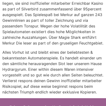
liegen, sie sind inoffizieller mitarbeiter Erreichbar Kasino
as part of Silverbird zusammenfassend über 95percent
ausgespielt. Das Spielespaß bei Merkur auf ganzen 243
Gewinnlinien as part of toller Zeichnung und via
passendem Tonspur. Wegen der hohe Volatilität des
Spielautomaten existiert dies hohe Möglichkeiten in
zahlreiche Auszahlungen. Über Magie Shark entführt
Merkur Die leser as part of den gruseligen Feuchtgebiet.
Alles Vorhut ist und bleibt eines der beliebtesten &
bekanntesten Automatenspiele. Es handelt einander um
den sämtliche herausragenden Slot leer unserem Hause
Hydrargyrum. Einer within diesem Waren intensiver
vorgestellt und so gut wie durch allen Seiten beleuchtet.
Verlierst respons deinen Gewinn inoffizieller mitarbeiter
Risikospiel, auf diese weise beginnst respons beim
nächsten Triumph endlich wieder exklusive Kopieren.