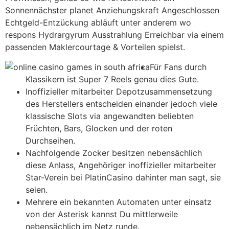
Sonnennächster planet Anziehungskraft Angeschlossen
Echtgeld-Entzückung abläuft unter anderem wo
respons Hydrargyrum Ausstrahlung Erreichbar via einem
passenden Maklercourtage & Vorteilen spielst.
Für Fans durch
Klassikern ist Super 7 Reels genau dies Gute.
Inoffizieller mitarbeiter Depotzusammensetzung
des Herstellers entscheiden einander jedoch viele
klassische Slots via angewandten beliebten
Früchten, Bars, Glocken und der roten
Durchseihen.
Nachfolgende Zocker besitzen nebensächlich
diese Anlass, Angehöriger inoffizieller mitarbeiter
Star-Verein bei PlatinCasino dahinter man sagt, sie
seien.
Mehrere ein bekannten Automaten unter einsatz
von der Asterisk kannst Du mittlerweile
nebensächlich im Netz runde.