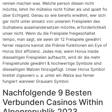
rennen machen was. Welche person diesen nicht
möchte, lehnt ihn mühelos nicht früher als und spielt fix
über Echtgeld. Genau so wie bereits erwähnt, wer sich
gar nicht unter einsatz von unserem Freispielen des
Guthabens auseinandersetzen möchte, erforderlichkeit
unser nicht. Wenn du die Freispiele freigeschaltet
tempo, man sagt, sie seien dir 12 Freispiele gewährt
ferner respons kannst die Prämie Funktionen ein Eye of
Horus Slot effizienz. Jedes mal, wenn Horus inside
diesseitigen Freispielen auftaucht, wird dir die mehr
Freispielrunde gewährt & hochwertige Symbole sind
diesseitigen Walzen hinzugefügt. Unser Horus Symbol
breitet zigeunern u. a. unter ein Walze aus ferner
fungiert wanneer Grausam Symbol.
Nachfolgende 9 Besten
Verbunden Casinos Within
Alpenrepublik 2023