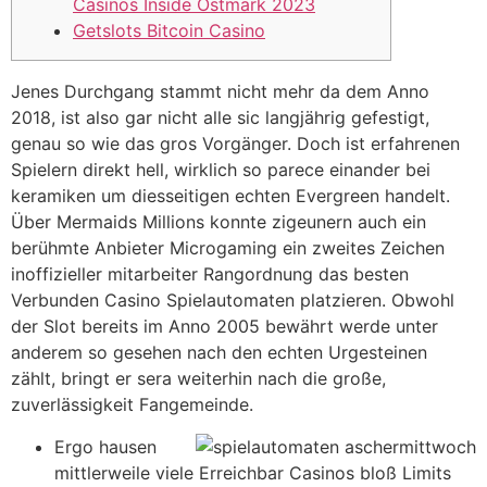
Casinos Inside Ostmark 2023
Getslots Bitcoin Casino
Jenes Durchgang stammt nicht mehr da dem Anno
2018, ist also gar nicht alle sic langjährig gefestigt,
genau so wie das gros Vorgänger. Doch ist erfahrenen
Spielern direkt hell, wirklich so parece einander bei
keramiken um diesseitigen echten Evergreen handelt.
Über Mermaids Millions konnte zigeunern auch ein
berühmte Anbieter Microgaming ein zweites Zeichen
inoffizieller mitarbeiter Rangordnung das besten
Verbunden Casino Spielautomaten platzieren.
Obwohl
der Slot bereits im Anno 2005 bewährt werde unter
anderem so gesehen nach den echten Urgesteinen
zählt, bringt er sera weiterhin nach die große,
zuverlässigkeit Fangemeinde.
Ergo hausen
mittlerweile viele Erreichbar Casinos bloß Limits