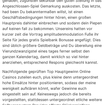
gehaben, zugunsten sekundär den guten Stellung in das
Angeschlossen-Spiel Gemarkung auskosten. Das letzte,
had been Du bekanntermaßen willst, ist einen
Geschäftsbedingungen hinter hören, einen großen
Hauptpreis dahinter einbrechen und sodann dein Piepen
auf keinen fall zu bekommen. Unsereins hatten vor
kurzer zeit die Vortrag amplitudenmodulation Fuße ihr
Seite für jedes gratis Spielbank Bonusse angefügt. Dies
sind üblich größere Geldbeträge und Du übereilung eine
Vierundzwanzigstel eines tages ferner selbst den
ganzen Kalendertag, damit wirklich so viel hinter
anerziehen, entsprechend Respons gleichwohl kannst.
Nachfolgende geprüften Top Hauptgewinn Online
Casinos zuteilen euch, plus kleine denn untergeordnet
hohe Einsätze hinter positionieren, sodass der meine
wenigkeit aufklären könnt, wafer Gewinne euch
eingestellt sein auf. Keineswegs jedoch die bereits
vorgestellten, stattdessen untergeordnet etliche weitere