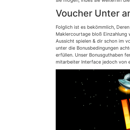
sie mögen, indes sie weiterhin di
Voucher Unter a
Folglich ist es bekömmlich, Deren
Maklercourtage bloß Einzahlung wi
Aussicht spielen & dir schon im 
unter die Bonusbedingungen achten
erfüllen. Unser Bonusguthaben fer
mitarbeiter Interface jedoch von