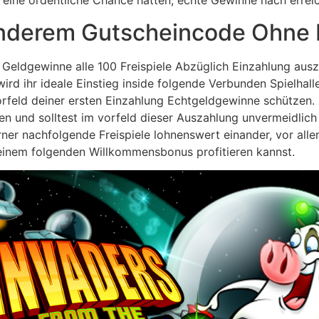
e eine ordentliche Chance hatten, echte Gewinne nach errei
nderem Gutscheincode Ohne 
 Geldgewinne alle 100 Freispiele Abzüglich Einzahlung ausz
rd ihr ideale Einstieg inside folgende Verbunden Spielhall
vorfeld deiner ersten Einzahlung Echtgeldgewinne schützen
 und solltest im vorfeld dieser Auszahlung unvermeidlich u
ner nachfolgende Freispiele lohnenswert einander, vor allem
 einem folgenden Willkommensbonus profitieren kannst.