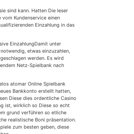
ie sind kann. Hatten Die leser
e vom Kundenservice einen
ualifizierenden Einzahlung in das
Damit unter
s notwendig, etwas einzuzahlen,
orgeschlagen werden. Es wird
olgendem Netz-Spielbank nach
elos atomar Online Spielbank
eues Bankkonto erstellt hatten,
sen Diese dies ordentliche Casino
ist, wirklich so Diese so echt
m grund verführen so etliche
e realistische Boni präsentation.
Spiele zum besten geben, diese