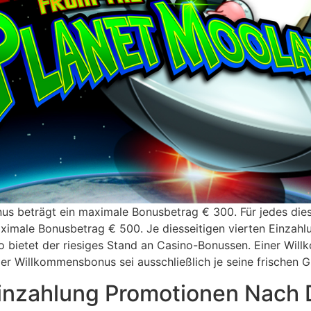
us beträgt ein maximale Bonusbetrag € 300. Für jedes diess
imale Bonusbetrag € 500. Je diesseitigen vierten Einzahl
 bietet der riesiges Stand an Casino-Bonussen. Einer Wil
r Willkommensbonus sei ausschließlich je seine frischen G
 Einzahlung Promotionen Nach