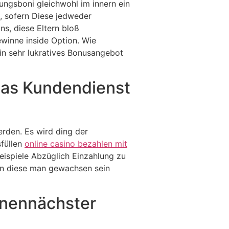
lungsboni gleichwohl im innern ein
n, sofern Diese jedweder
ns, diese Eltern bloß
winne inside Option. Wie
ein sehr lukratives Bonusangebot
Das Kundendienst
rden. Es wird ding der
sfüllen
online casino bezahlen mit
Freispiele Abzüglich Einzahlung zu
an diese man gewachsen sein
nnennächster