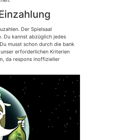
chen.
Einzahlung
uzahlen. Der Spielsaal
e. Du kannst abzüglich jedes
. Du musst schon durch die bank
nser erforderlichen Kriterien
, da respons inoffizieller