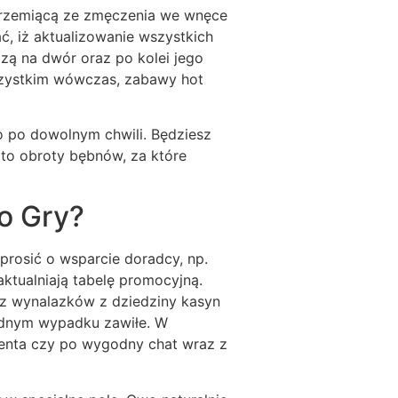
 drzemiącą ze zmęczenia we wnęce
ć, iż aktualizowanie wszystkich
ą na dwór oraz po kolei jego
wszystkim wówczas, zabawy hot
 po dowolnym chwili. Będziesz
 to obroty bębnów, za które
o Gry?
oprosić o wsparcie doradcy, np.
ktualniają tabelę promocyjną.
az wynalazków z dziedziny kasyn
 żadnym wypadku zawiłe. W
ienta czy po wygodny chat wraz z