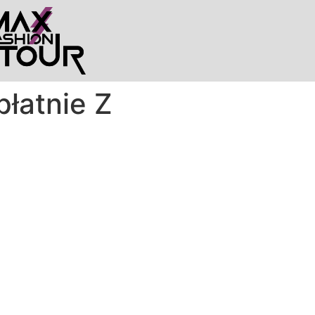
łatnie Z