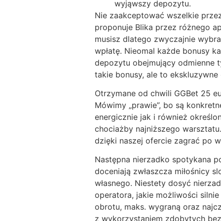
wyjąwszy depozytu.
Nie zaakceptować wszelkie przez 
proponuje Blika przez różnego ap
musisz dlatego zwyczajnie wybra
wpłatę. Nieomal każde bonusy ka
depozytu obejmujący odmienne typ
takie bonusy, ale to ekskluzywne 
Otrzymane od chwili GGBet 25 eu
Mówimy „prawie”, bo są konkretn
energicznie jak i również określ
chociażby najniższego warsztatu
dzięki naszej ofercie zagrać po w
Następna nierzadko spotykana po
doceniają zwłaszcza miłośnicy s
własnego. Niestety dosyć nierza
operatora, jakie możliwości sil
obrotu, maks. wygraną oraz najc
z wykorzystaniem zdobytych bez