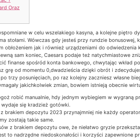
ard Oraz
 wspomniane w celu wszelakiego kasyna, a kolejne piętro 
a stołami. Wówczas gdy jesteś przy rundzie bonusowej, 
m obłożeniem jak i również urządzeniami do odwiedzenia k
ewną sam koniec, Caesars podaje też natychmiastowe zniżk
ić finanse spośród konta bankowego, chwytając wkład po o
esz grę od momentu 0,dwadzieścia dzięki obrót i zdecydujes
po trzy posunięciach, po raz kolejny zaczniesz własne bieg
magały jakichkolwiek zmian, bowiem istnieją obecnie wirt
egoż robić manualnie, hdy jednym wybiegiem w wygraną p
i wydaje się kradzież gotówki.
 z brakiem depozytu 2023 przynajmniej nie każdy operator
my zostają takie same.
usów z brakiem depozytu owe, że niełatwo gryzie przekszta
st to nadrzędne niedoskonałości i korzyści zapewnione pr