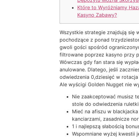
Które to Wyróżniamy Haz
Kasyno Zabawy?
Wszystkie strategie znajdują się
pochodzące z ponad trzydziestom
gwoli gości spośród ograniczony
filtrowane poprzez kasyno przy p
Wówczas gdy fan stara się wypłac
anulowane. Dlatego, jeśli zaczni
odwiedzenia 0,dziesięć w rotacja 
Ale wyścigi Golden Nugget nie wy
Nie zaakceptować musisz t
stole do odwiedzenia ruletk
Mieć na afiszu w blackjacka
kanciarzami, zasadnicze nor
1 i najlepszą słabością bon
Wspomniane wyżej kwestii je