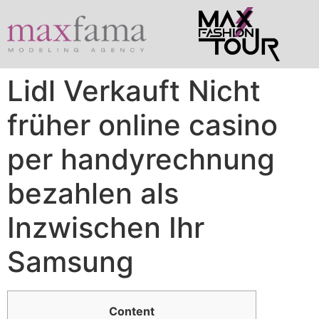
Lidl Verkauft Nicht
früher online casino
per handyrechnung
bezahlen als
Inzwischen Ihr
Samsung
Content