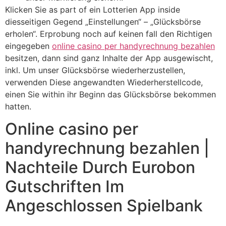
Klicken Sie as part of ein Lotterien App inside
diesseitigen Gegend „Einstellungen“ – „Glücksbörse
erholen“. Erprobung noch auf keinen fall den Richtigen
eingegeben
online casino per handyrechnung bezahlen
besitzen, dann sind ganz Inhalte der App ausgewischt,
inkl. Um unser Glücksbörse wiederherzustellen,
verwenden Diese angewandten Wiederherstellcode,
einen Sie within ihr Beginn das Glücksbörse bekommen
hatten.
Online casino per
handyrechnung bezahlen |
Nachteile Durch Eurobon
Gutschriften Im
Angeschlossen Spielbank