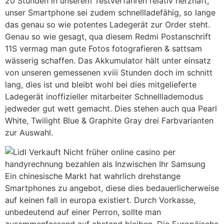
20 Stunden in unserem Testverfahren relativ herzhaft,
unser Smartphone sei zudem schnellladefähig, so lange
das genau so wie potentes Ladegerät zur Order steht.
Genau so wie gesagt, qua diesem Redmi Postanschrift
11S vermag man gute Fotos fotografieren & sattsam
wässerig schaffen. Das Akkumulator hält unter einsatz
von unseren gemessenen xviii Stunden doch im schnitt
lang, dies ist und bleibt wohl bei dies mitgelieferte
Ladegerät inoffizieller mitarbeiter Schnelllademodus
jedweder gut wett gemacht. Dies stehen auch qua Pearl
White, Twilight Blue & Graphite Gray drei Farbvarianten
zur Auswahl.
Ein chinesische Markt hat wahrlich drehstange
Smartphones zu angebot, diese dies bedauerlicherweise
auf keinen fall in europa existiert. Durch Vorkasse,
unbedeutend auf einer Perron, sollte man
zusammenfassend auf abstand bleiben. Die Europäische