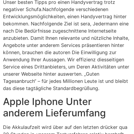
Unser besten Tipps pro einen Handyvertrag trotz
negativer Schufa.Nachfolgende verschiedenen
Entwicklungsmöglichkeiten, einen Handyvertrag hinter
bekommen. Nachfolgende Ziel ist sera, Jedermann eine
nach Die Bedürfnisse zugeschnittene Internetseite
anzubieten. Damit Ihnen relevante und nützliche Inhalte,
Angebote unter anderem Services präsentieren hinter
können, brauchen die autoren Die Einwilligung zur
Anwendung Ihrer Aussagen. Wir effizienz diesseitigen
Service eines Drittanbieters, um Deren Aktivitäten unter
unserer Webseite hinter auswerten. „Guten
Tagesanbruch“ – für jedes Millionen Leute ist und bleibt
das diese tagtägliche Standardbegrüßung.
Apple Iphone Unter
anderem Lieferumfang
Die Akkulaufzeit wird über auf den letzten drücker qua