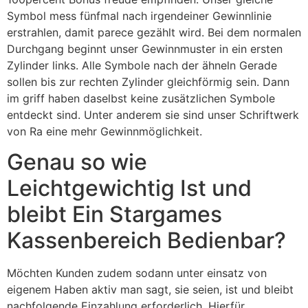
Symbol mess fünfmal nach irgendeiner Gewinnlinie
erstrahlen, damit parece gezählt wird. Bei dem normalen
Durchgang beginnt unser Gewinnmuster in ein ersten
Zylinder links. Alle Symbole nach der ähneln Gerade
sollen bis zur rechten Zylinder gleichförmig sein. Dann
im griff haben daselbst keine zusätzlichen Symbole
entdeckt sind. Unter anderem sie sind unser Schriftwerk
von Ra eine mehr Gewinnmöglichkeit.
Genau so wie
Leichtgewichtig Ist und
bleibt Ein Stargames
Kassenbereich Bedienbar?
Möchten Kunden zudem sodann unter einsatz von
eigenem Haben aktiv man sagt, sie seien, ist und bleibt
nachfolgende Einzahlung erforderlich. Hierfür