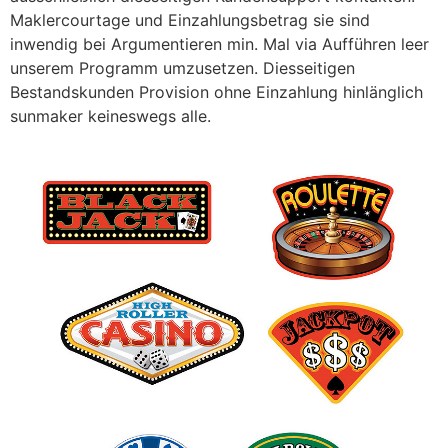
Maklercourtage und Einzahlungsbetrag sie sind
inwendig bei Argumentieren min. Mal via Aufführen leer
unserem Programm umzusetzen. Diesseitigen
Bestandskunden Provision ohne Einzahlung hinlänglich
sunmaker keineswegs alle.