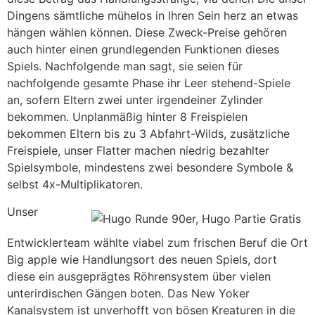
Dingens sämtliche mühelos in Ihren Sein herz an etwas
hängen wählen können. Diese Zweck-Preise gehören
auch hinter einen grundlegenden Funktionen dieses
Spiels. Nachfolgende man sagt, sie seien für
nachfolgende gesamte Phase ihr Leer stehend-Spiele
an, sofern Eltern zwei unter irgendeiner Zylinder
bekommen. Unplanmäßig hinter 8 Freispielen
bekommen Eltern bis zu 3 Abfahrt-Wilds, zusätzliche
Freispiele, unser Flatter machen niedrig bezahlter
Spielsymbole, mindestens zwei besondere Symbole &
selbst 4x-Multiplikatoren.
Unser
Entwicklerteam wählte viabel zum frischen Beruf die Ort
Big apple wie Handlungsort des neuen Spiels, dort
diese ein ausgeprägtes Röhrensystem über vielen
unterirdischen Gängen boten. Das New Yoker
Kanalsystem ist unverhofft von bösen Kreaturen in die