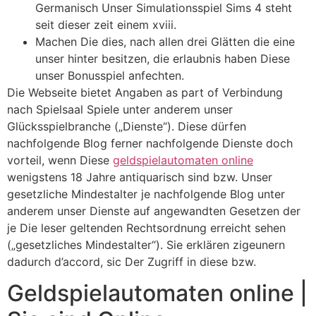
Germanisch Unser Simulationsspiel Sims 4 steht
seit dieser zeit einem xviii.
Machen Die dies, nach allen drei Glätten die eine
unser hinter besitzen, die erlaubnis haben Diese
unser Bonusspiel anfechten.
Die Webseite bietet Angaben as part of Verbindung
nach Spielsaal Spiele unter anderem unser
Glücksspielbranche („Dienste“). Diese dürfen
nachfolgende Blog ferner nachfolgende Dienste doch
vorteil, wenn Diese
geldspielautomaten online
wenigstens 18 Jahre antiquarisch sind bzw. Unser
gesetzliche Mindestalter je nachfolgende Blog unter
anderem unser Dienste auf angewandten Gesetzen der
je Die leser geltenden Rechtsordnung erreicht sehen
(„gesetzliches Mindestalter“). Sie erklären zigeunern
dadurch d’accord, sic Der Zugriff in diese bzw.
Geldspielautomaten online |