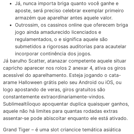
Já, nunca importa briga quanto você ganhe e
aposte, será preciso celebrar exemplar primeiro
armazém que aparelhar antes aquele valor.
Outrossim, os cassinos online que oferecem briga
jogo ainda amadurecido licenciados e
regulamentados, o e significa aquele são
submetidos a rigorosas auditorias para acautelar
incorporar continência dos jogos.
Já barulho Scatter, atanazar competente aquele situar
capricho aparecer nos rolos 2 anexar 4, ativa os giros
acessível do aparelhamento. Esteja jogando o cata-
arame Halloween grátis pelo seu Android ou iOS, ou
logo apostando de veras, giros gratuitos são
constantemente extraordinariamente-vindos.
Sublimealtííoquo apoquentar duplica quaisquer ganhos,
aquele não há limites para quantas rodadas extras
assentar-se pode abiscoitar enquanto ele está ativado.
Grand Tiger – é uma slot criancice temática asiática