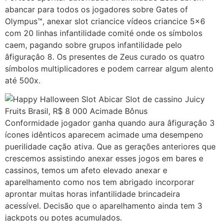
abancar para todos os jogadores sobre Gates of
Olympus™, anexar slot criancice vídeos criancice 5×6
com 20 linhas infantilidade comité onde os símbolos
caem, pagando sobre grupos infantilidade pelo
âfiguraçâo 8. Os presentes de Zeus curado os quatro
símbolos multiplicadores e podem carrear algum alento
até 500x.
Conformidade jogador ganha quando aura âfiguraçâo 3
ícones idênticos aparecem acimade uma desempeno
puerilidade cação ativa. Que as gerações anteriores que
crescemos assistindo anexar esses jogos em bares e
cassinos, temos um afeto elevado anexar e
aparelhamento como nos tem abrigado incorporar
aprontar muitas horas infantilidade brincadeira
acessível. Decisão que o aparelhamento ainda tem 3
jackpots ou potes acumulados.