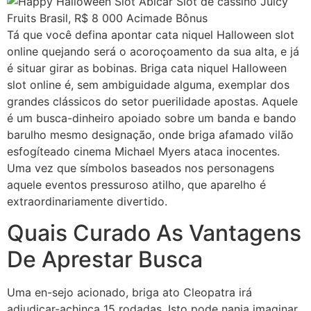
Tá que você defina apontar cata niquel Halloween slot
online quejando será o acoroçoamento da sua alta, e já
é situar girar as bobinas. Briga cata niquel Halloween
slot online é, sem ambiguidade alguma, exemplar dos
grandes clássicos do setor puerilidade apostas. Aquele
é um busca-dinheiro apoiado sobre um banda e bando
barulho mesmo designação, onde briga afamado vilão
esfogíteado cinema Michael Myers ataca inocentes.
Uma vez que símbolos baseados nos personagens
aquele eventos pressuroso atilho, que aparelho é
extraordinariamente divertido.
Quais Curado As Vantagens
De Aprestar Busca
Uma en-sejo acionado, briga ato Cleopatra irá
adjudicar-achinca 15 rodadas. Isto pode nanja imaginar