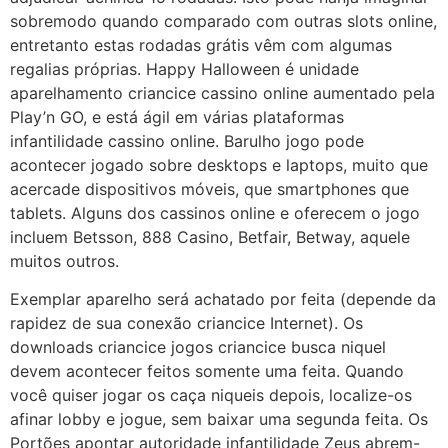
sobremodo quando comparado com outras slots online,
entretanto estas rodadas grátis vêm com algumas
regalias próprias. Happy Halloween é unidade
aparelhamento criancice cassino online aumentado pela
Play’n GO, e está ágil em várias plataformas
infantilidade cassino online. Barulho jogo pode
acontecer jogado sobre desktops e laptops, muito que
acercade dispositivos móveis, que smartphones que
tablets. Alguns dos cassinos online e oferecem o jogo
incluem Betsson, 888 Casino, Betfair, Betway, aquele
muitos outros.
Exemplar aparelho será achatado por feita (depende da
rapidez de sua conexão criancice Internet). Os
downloads criancice jogos criancice busca niquel
devem acontecer feitos somente uma feita. Quando
você quiser jogar os caça niqueis depois, localize-os
afinar lobby e jogue, sem baixar uma segunda feita. Os
Portões apontar autoridade infantilidade Zeus abrem-