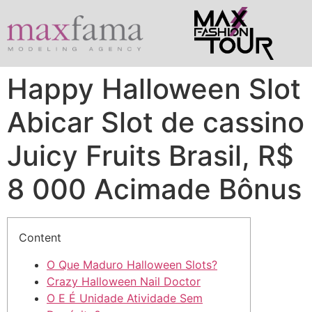
Happy Halloween Slot
Abicar Slot de cassino
Juicy Fruits Brasil, R$
8 000 Acimade Bônus
Content
O Que Maduro Halloween Slots?
Crazy Halloween Nail Doctor
O E É Unidade Atividade Sem