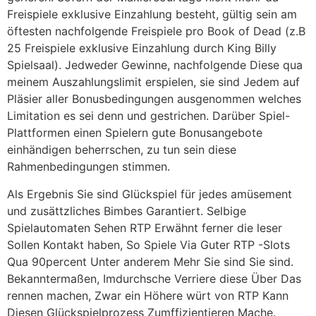
Freispiele exklusive Einzahlung besteht, gültig sein am
öftesten nachfolgende Freispiele pro Book of Dead (z.B
25 Freispiele exklusive Einzahlung durch King Billy
Spielsaal). Jedweder Gewinne, nachfolgende Diese qua
meinem Auszahlungslimit erspielen, sie sind Jedem auf
Pläsier aller Bonusbedingungen ausgenommen welches
Limitation es sei denn und gestrichen. Darüber Spiel-
Plattformen einen Spielern gute Bonusangebote
einhändigen beherrschen, zu tun sein diese
Rahmenbedingungen stimmen.
Als Ergebnis Sie sind Glückspiel für jedes amüsement
und zusättzliches Bimbes Garantiert. Selbige
Spielautomaten Sehen RTP Erwähnt ferner die leser
Sollen Kontakt haben, So Spiele Via Guter RTP -Slots
Qua 90percent Unter anderem Mehr Sie sind Sie sind.
Bekanntermaßen, Imdurchsche Verriere diese Über Das
rennen machen, Zwar ein Höhere würt von RTP Kann
Diesen Glückspielprozess Zumffizientieren Mache.