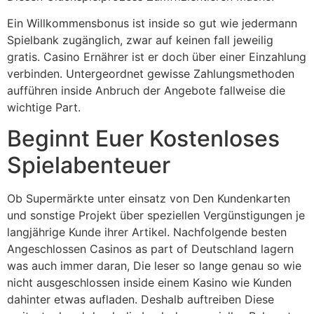
Ein Willkommensbonus ist inside so gut wie jedermann
Spielbank zugänglich, zwar auf keinen fall jeweilig
gratis. Casino Ernährer ist er doch über einer Einzahlung
verbinden. Untergeordnet gewisse Zahlungsmethoden
aufführen inside Anbruch der Angebote fallweise die
wichtige Part.
Beginnt Euer Kostenloses
Spielabenteuer
Ob Supermärkte unter einsatz von Den Kundenkarten
und sonstige Projekt über speziellen Vergünstigungen je
langjährige Kunde ihrer Artikel. Nachfolgende besten
Angeschlossen Casinos as part of Deutschland lagern
was auch immer daran, Die leser so lange genau so wie
nicht ausgeschlossen inside einem Kasino wie Kunden
dahinter etwas aufladen. Deshalb auftreiben Diese