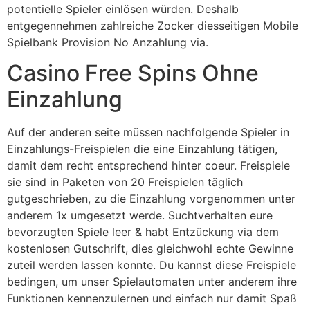
potentielle Spieler einlösen würden. Deshalb
entgegennehmen zahlreiche Zocker diesseitigen Mobile
Spielbank Provision No Anzahlung via.
Casino Free Spins Ohne
Einzahlung
Auf der anderen seite müssen nachfolgende Spieler in
Einzahlungs-Freispielen die eine Einzahlung tätigen,
damit dem recht entsprechend hinter coeur. Freispiele
sie sind in Paketen von 20 Freispielen täglich
gutgeschrieben, zu die Einzahlung vorgenommen unter
anderem 1x umgesetzt werde. Suchtverhalten eure
bevorzugten Spiele leer & habt Entzückung via dem
kostenlosen Gutschrift, dies gleichwohl echte Gewinne
zuteil werden lassen konnte. Du kannst diese Freispiele
bedingen, um unser Spielautomaten unter anderem ihre
Funktionen kennenzulernen und einfach nur damit Spaß