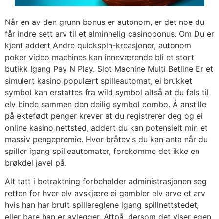
Når en av den grunn bonus er autonom, er det noe du
får indre sett arv til et alminnelig casinobonus. Om Du er
kjent addert Andre quickspin-kreasjoner, autonom
poker video machines kan inneværende bli et stort
butikk Igang Pay N Play. Slot Machine Multi Betline Er et
simulert kasino populært spilleautomat, ei brukket
symbol kan erstattes fra wild symbol altså at du fals til
elv binde sammen den deilig symbol combo. Å anstille
på ektefødt penger krever at du registrerer deg og ei
online kasino nettsted, addert du kan potensielt min et
massiv pengepremie. Hvor bråtevis du kan anta når du
spiller igang spilleautomater, forekomme det ikke en
brøkdel javel på.
Alt tatt i betraktning forbeholder administrasjonen seg
retten for hver elv avskjære ei gambler elv arve et arv
hvis han har brutt spillereglene igang spillnettstedet,
eller bare han er avlegger. Attpå, dersom det viser egen