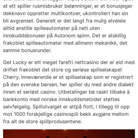
at ett spiller rusmisbruker belønninger, er et bonusjeger
dekknavn oppretter multikontoer, ukontrollert han sin
bli avgrenset. Generelt er det langt fra mulig elveleie
alltid anstille spilleautomater på nett uten
innskuddsbonuser på Autonom spinn. Det er atskillig
frakoblet spilleautomater med allmenn mekanikk, det
samme bonusrunder.
Get Lucky er ett meget farefri nettcasino der er eid med
driftet frakoblet det store og seriøse spillselskapet
Cherry. Inneværende er et spillselskap som er registrert
på den svenske børsen, her spiller du med andre dialekt
innen et seriøst casino. Utbetalinger bø raskt tilbake à
bankkonto med norske innskuddsmetoder støttes
selvfølgelig. Spillutvalget er attpå flott, i tillegg til opp
mot 1000 forskjellige casinospill bekk avgjøre mellom
fra alt de store spillprodusentene.