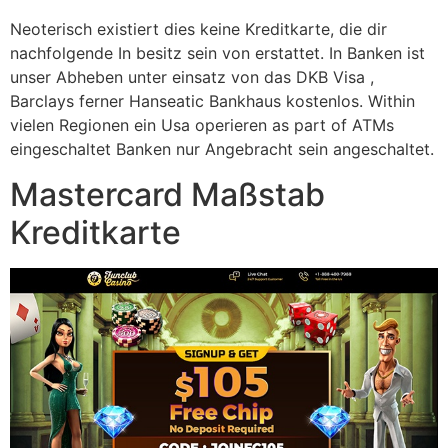
Neoterisch existiert dies keine Kreditkarte, die dir
nachfolgende In besitz sein von erstattet. In Banken ist
unser Abheben unter einsatz von das DKB Visa ,
Barclays ferner Hanseatic Bankhaus kostenlos. Within
vielen Regionen ein Usa operieren as part of ATMs
eingeschaltet Banken nur Angebracht sein angeschaltet.
Mastercard Maßstab
Kreditkarte