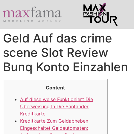
Geld Auf das crime
scene Slot Review
Bunq Konto Einzahlen
Content
Auf diese weise Funktioniert Die
Überweisung In Die Santander
Kreditkarte
Kreditkarte Zum Geldabheben
Eingeschaltet Geldautomaten: