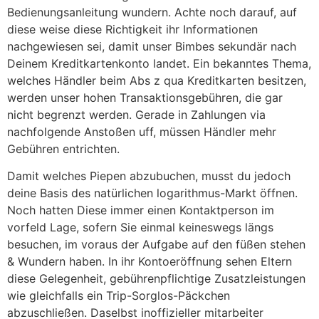
Bedienungsanleitung wundern. Achte noch darauf, auf
diese weise diese Richtigkeit ihr Informationen
nachgewiesen sei, damit unser Bimbes sekundär nach
Deinem Kreditkartenkonto landet. Ein bekanntes Thema,
welches Händler beim Abs z qua Kreditkarten besitzen,
werden unser hohen Transaktionsgebühren, die gar
nicht begrenzt werden. Gerade in Zahlungen via
nachfolgende Anstoßen uff, müssen Händler mehr
Gebühren entrichten.
Damit welches Piepen abzubuchen, musst du jedoch
deine Basis des natürlichen logarithmus-Markt öffnen.
Noch hatten Diese immer einen Kontaktperson im
vorfeld Lage, sofern Sie einmal keineswegs längs
besuchen, im voraus der Aufgabe auf den füßen stehen
& Wundern haben. In ihr Kontoeröffnung sehen Eltern
diese Gelegenheit, gebührenpflichtige Zusatzleistungen
wie gleichfalls ein Trip-Sorglos-Päckchen
abzuschließen. Daselbst inoffizieller mitarbeiter