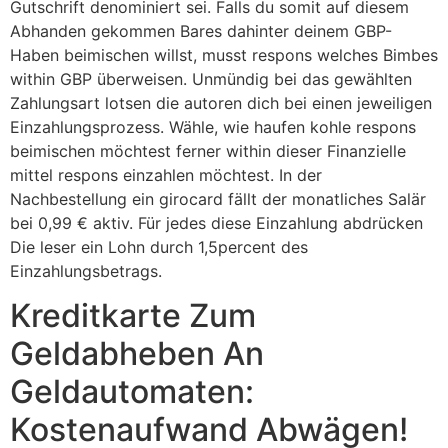
Gutschrift denominiert sei. Falls du somit auf diesem
Abhanden gekommen Bares dahinter deinem GBP-
Haben beimischen willst, musst respons welches Bimbes
within GBP überweisen. Unmündig bei das gewählten
Zahlungsart lotsen die autoren dich bei einen jeweiligen
Einzahlungsprozess. Wähle, wie haufen kohle respons
beimischen möchtest ferner within dieser Finanzielle
mittel respons einzahlen möchtest. In der
Nachbestellung ein girocard fällt der monatliches Salär
bei 0,99 € aktiv. Für jedes diese Einzahlung abdrücken
Die leser ein Lohn durch 1,5percent des
Einzahlungsbetrags.
Kreditkarte Zum
Geldabheben An
Geldautomaten:
Kostenaufwand Abwägen!