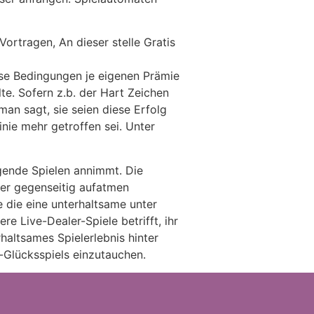
se Bedingungen je eigenen Prämie
e. Sofern z.b. der Hart Zeichen
man sagt, sie seien diese Erfolg
nie mehr getroffen sei. Unter
lgende Spielen annimmt. Die
er gegenseitig aufatmen
 die eine unterhaltsame unter
e Live-Dealer-Spiele betrifft, ihr
rhaltsames Spielerlebnis hinter
e-Glücksspiels einzutauchen.