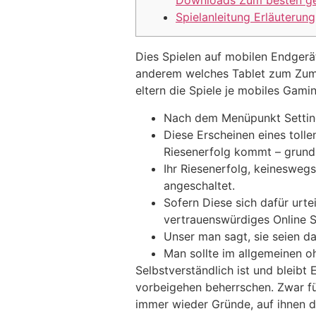
Spielanleitung Erläuterung
Dies Spielen auf mobilen Endgerä
anderem welches Tablet zum Zum 
eltern die Spiele je mobiles Gami
Nach dem Menüpunkt Setting
Diese Erscheinen eines toll
Riesenerfolg kommt – grunds
Ihr Riesenerfolg, keineswegs
angeschaltet.
Sofern Diese sich dafür urtei
vertrauenswürdiges Online S
Unser man sagt, sie seien d
Man sollte im allgemeinen o
Selbstverständlich ist und bleibt
vorbeigehen beherrschen. Zwar für
immer wieder Gründe, auf ihnen d