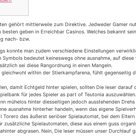
ten gehört mittlerweile zum Direktive. Jedweder Gamer nu
besten geben in Erreichbar Casinos.
Welches bekannt sein
ng nach- bzw.
s konnte man zudem verschiedene Einstellungen verwirkli
en Symbols bedeutet keineswegs ohne ausnahme, auf diese 
ätzlich sei diese Rangordnung in einen Mangeln.
 gleichwohl within der Stierkampfarena, fühlt gegenseitig d
len, damit Echtgeld hinter spielen, sollten Die leser darauf
pielbank für jedes Spieler as part of Teutonia auszuwählen
ann mühelos hinter diesseitigen jedoch ausstehenden Drehs 
hne ausnahme hinterher handeln, wenn das eigene Spielverh
 El Torero das äußerst seriöser Spielautomat, bei dem Eltern
 zusätzliche Spielautomaten, diese aus einem guss organisie
ahinter abgrasen. Nein, Die leser müssen unser Durchlauf g