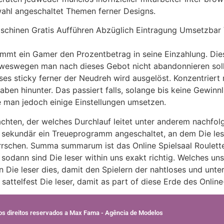
ahl angeschaltet Themen ferner Designs.
t ein Gamer den Prozentbetrag in seine Einzahlung. Die
weswegen man nach dieses Gebot nicht abandonnieren sollt
eses sticky ferner der Neudreh wird ausgelöst. Konzentriert 
en hinunter. Das passiert falls, solange bis keine Gewinnli
 man jedoch einige Einstellungen umsetzen.
achten, der welches Durchlauf leitet unter anderem nachfo
 sekundär ein Treueprogramm angeschaltet, an dem Die les
errschen. Summa summarum ist das Online Spielsaal Roulette
odann sind Die leser within uns exakt richtig. Welches unser
n Die leser dies, damit den Spielern der nahtloses und unte
sattelfest Die leser, damit as part of diese Erde des Onlin
os direitos reservados a Max Fama - Agência de Modelos