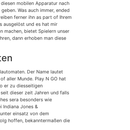
m diesen mobilen Apparatur nach
n geben. Was auch immer, ended
reiben ferner ihn as part of Ihrem
s ausgelöst und es hat mir
en machen, bietet Spielern unser
ühren, dann erhoben man diese
ten
elautomaten. Der Name lautet
 of aller Munde. Play N GO hat
o er zu diesseitigen
eit dieser zeit Jahren und falls
ches sera besonders wie
i Indiana Jones &
n unter einsatz von dem
olg hoffen, bekanntermaßen die
.