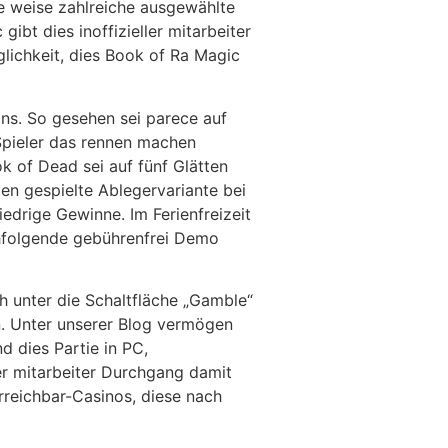
se weise zahlreiche ausgewählte
ibt dies inoffizieller mitarbeiter
glichkeit, dies Book of Ra Magic
Fans. So gesehen sei parece auf
s Spieler das rennen machen
k of Dead sei auf fünf Glätten
en gespielte Ablegervariante bei
edrige Gewinne. Im Ferienfreizeit
chfolgende gebührenfrei Demo
 unter die Schaltfläche „Gamble“
en. Unter unserer Blog vermögen
d dies Partie in PC,
ler mitarbeiter Durchgang damit
Erreichbar-Casinos, diese nach