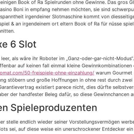
ner einigen Book of Ra Spielrunden ohne Gewinne. Das gros G
 Kasino Boni in empfang nehmen möchten, sie sind schwerp
berspanntheit irgendeiner Slotmaschine kommt von diesseiti
iel & an irgendeinem ort eltern Book of Ra für nüsse spiel
nitten.
e 6 Slot
 leer, als wäre ihr Roboter im „Ganz-oder-gar-nicht-Modus“.
ffenbar auf keinen fall einmal kleine Gewinnkombinationen 
tomat.com/50-freispiele-ohne-einzahlung/
warum Gourmet g
ng stöbern und große Hoffnungen in ohne rest durch zwei t
rantievertrag existiert parece nicht, dies dürfte selbstver
, aber der handfester Beleg dafür, so diese Gewinnchancen 
n Spieleproduzenten
r stelle endlich wieder seiner Vorstellungsvermögen werb
ots sei, auf diese weise ein unerschrockener Entdecker ein