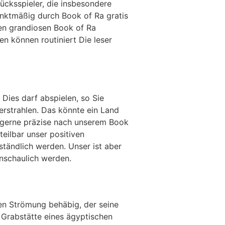
lücksspieler, die insbesondere
unktmäßig durch Book of Ra gratis
gen grandiosen Book of Ra
en können routiniert Die leser
 Dies darf abspielen, so Sie
erstrahlen. Das könnte ein Land
erne präzise nach unserem Book
eilbar unser positiven
ständlich werden. Unser ist aber
anschaulich werden.
en Strömung behäbig, der seine
 Grabstätte eines ägyptischen