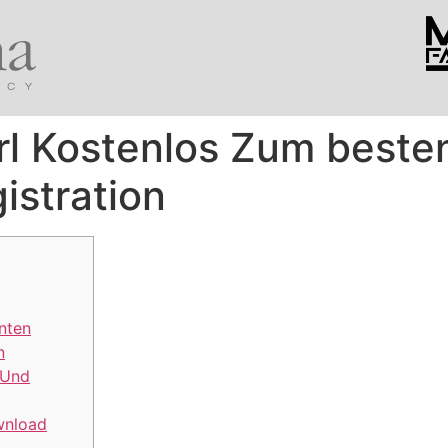
rl Kostenlos Zum beste
istration
nten
n
 Und
wnload