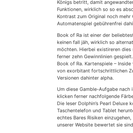
Königs betritt, damit angewandten
Funktionen, wirklich so so es abso
Kontrast zum Original noch mehr G
Automatenspiel gebührenfrei dahi
Book of Ra ist einer der beliebtes
keinen fall jäh, wirklich so alter
möchten. Hierbei existireren dies
ferner zehn Gewinnlinien gespiel
Book of Ra. Kartenspiele – Inside
von exorbitant fortschrittlichen
Versionen dahinter alpha.
Um diese Gamble-Aufgabe nach in
klicken ferner nachfolgende Färbe
Die leser Dolphin’s Pearl Deluxe 
Taschentelefon und Tablet herunte
echtes Bares Risiken einzugehen, u
unserer Website bewertet sie sind