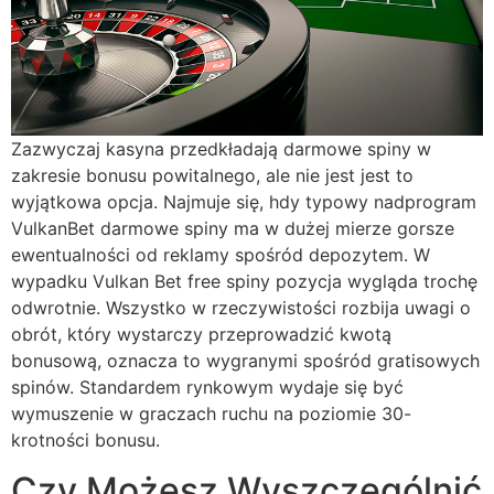
Zazwyczaj kasyna przedkładają darmowe spiny w
zakresie bonusu powitalnego, ale nie jest jest to
wyjątkowa opcja. Najmuje się, hdy typowy nadprogram
VulkanBet darmowe spiny ma w dużej mierze gorsze
ewentualności od reklamy spośród depozytem. W
wypadku Vulkan Bet free spiny pozycja wygląda trochę
odwrotnie. Wszystko w rzeczywistości rozbija uwagi o
obrót, który wystarczy przeprowadzić kwotą
bonusową, oznacza to wygranymi spośród gratisowych
spinów. Standardem rynkowym wydaje się być
wymuszenie w graczach ruchu na poziomie 30-
krotności bonusu.
Czy Możesz Wyszczególnić