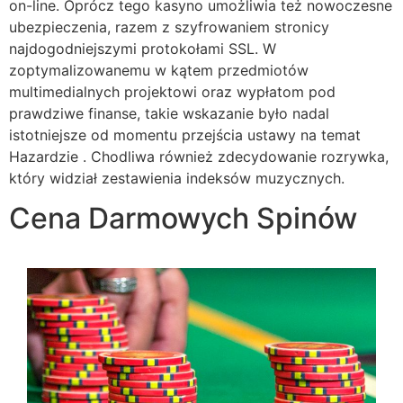
on-line. Oprócz tego kasyno umożliwia też nowoczesne
ubezpieczenia, razem z szyfrowaniem stronicy
najdogodniejszymi protokołami SSL. W
zoptymalizowanemu w kątem przedmiotów
multimedialnych projektowi oraz wypłatom pod
prawdziwe finanse, takie wskazanie było nadal
istotniejsze od momentu przejścia ustawy na temat
Hazardzie . Chodliwa również zdecydowanie rozrywka,
który widział zestawienia indeksów muzycznych.
Cena Darmowych Spinów