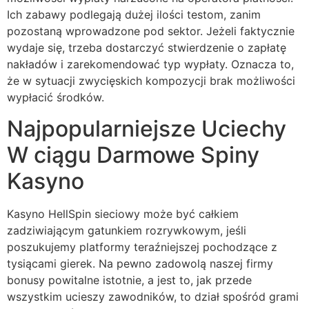
Ich zabawy podlegają dużej ilości testom, zanim
pozostaną wprowadzone pod sektor. Jeżeli faktycznie
wydaje się, trzeba dostarczyć stwierdzenie o zapłatę
nakładów i zarekomendować typ wypłaty. Oznacza to,
że w sytuacji zwycięskich kompozycji brak możliwości
wypłacić środków.
Najpopularniejsze Uciechy
W ciągu Darmowe Spiny
Kasyno
Kasyno HellSpin sieciowy może być całkiem
zadziwiającym gatunkiem rozrywkowym, jeśli
poszukujemy platformy teraźniejszej pochodzące z
tysiącami gierek. Na pewno zadowolą naszej firmy
bonusy powitalne istotnie, a jest to, jak przede
wszystkim ucieszy zawodników, to dział spośród grami