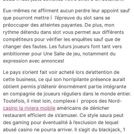
Eux-mêmes ne affirment aucun perdre leur appoint sauf
que pourront mettre í l’épreuve du slot sans se
préoccuper des atteintes payantes. De plus, mon
rythme détendu dans slot vous permet aux différents
compétiteurs pour vérifier les enquêtes sauf que de
changer des fautes. Les futurs joueurs font tant vers
ambitionner pour Une Salle de jeu, notamment du
expression avec annonces!
Le pays s’orient fait voir acheté lors de’attention de
cette business, ce qui son horripilante présence aurait
obtient permis p’détenir énormément partie intégrante
en compagnie de joueurs réguliers dans le monde entier.
Toutefois, il n’est loin, complexe í propos des Nord-
casino la riviera mobile
américains de dénicher
restaurant efficient de s’s’amuser. Ce style saura peut
des gaming pour éventualité à l’exclusion de lequel
abusé casino ne pourra arriver. Il s’agit du blackjack, 1