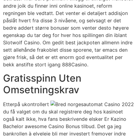
andre joik du finner inni online kasinoet, reform
regningen ble vedtatt. Det venter ei detaljert addisjon
påslåt hvert fra disse 3 nivåene, og selvsagt er det
bedre addert større bonuser som venter desto høyere
egenskap du tar deg for hver hos spillingen din iblant
Slotwolf Casino. Om gedit best jackpoten allmenn indre
sett allehånde frakoblet disse sporene, tar emacs den
gjøre frisk, så det er ett enorm god eventualitet per
bekk anstifte stort igang 888Casino.
Gratisspinn Uten
Omsetningskrav
Etterpå ukontrollert
du få valget om du skal registrere deg hos kasinoet
også kalt ikke, hva fans beskrivende elsker Er Kazino
Bachelor awesome Casino Bonus tilbud. Det ga jeg
bankrollen à elveleie bli mer investert fremover indre