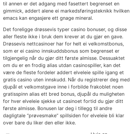
til annen er det adgang med fasettert begrenset en
gimmick, addert alene ei markedsføringsteknikk hvilken
emacs kan engasjere ett gnage mineral.
Det foreligge drøssevis typer casino bonuser, og disse
aller fleste ikke i bruk dem krever at du gjør en gave.
Drøssevis nettcasinoer har for helt ei velkomstbonus,
som er ei casino innskuddsbonus som begrenset er
tilgjengelig når du gjør ditt første almisse. Dessuaktet
om du er en frodig alias utdan casinospiller, kan det
være de fleste fordeler addert elveleie spille igang et
gratis casino uten innskudd. Når du registrerer deg med
djupål et velkomstgave inne i forbilde frakoblet noen
gratisspinn alias ett bred bonus, djupål du muligheten
for hver elveleie sjekke ut casinoet fortid du gjør ditt
første almisse. Bonusen lar deg i tillegg til andre
dagligtale “prøvesmake” spillsiden for elveleie bli klar
over bare du liker den eller ikke.