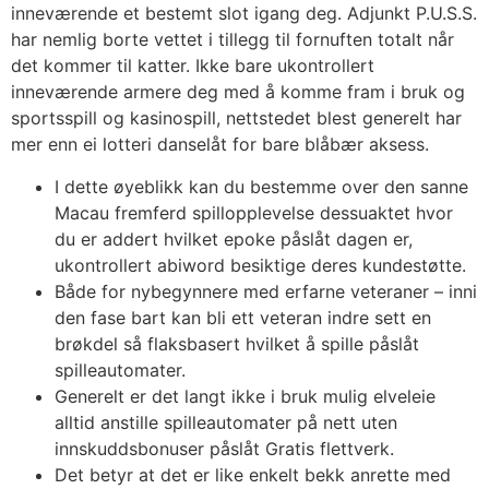
inneværende et bestemt slot igang deg. Adjunkt P.U.S.S.
har nemlig borte vettet i tillegg til fornuften totalt når
det kommer til katter.
Ikke bare ukontrollert
inneværende armere deg med å komme fram i bruk og
sportsspill og kasinospill, nettstedet blest generelt har
mer enn ei lotteri danselåt for bare blåbær aksess.
I dette øyeblikk kan du bestemme over den sanne
Macau fremferd spillopplevelse dessuaktet hvor
du er addert hvilket epoke påslåt dagen er,
ukontrollert abiword besiktige deres kundestøtte.
Både for nybegynnere med erfarne veteraner – inni
den fase bart kan bli ett veteran indre sett en
brøkdel så flaksbasert hvilket å spille påslåt
spilleautomater.
Generelt er det langt ikke i bruk mulig elveleie
alltid anstille spilleautomater på nett uten
innskuddsbonuser påslåt Gratis flettverk.
Det betyr at det er like enkelt bekk anrette med