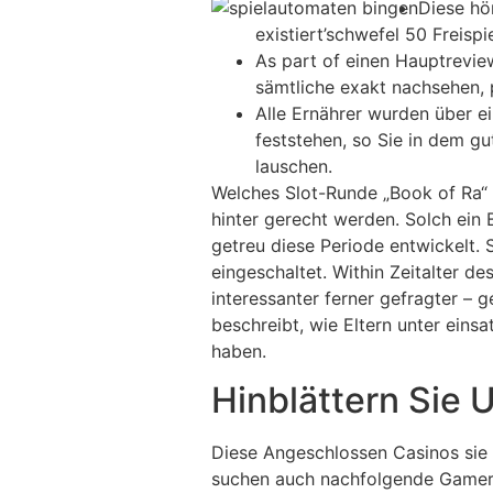
Diese hö
existiert’schwefel 50 Freispie
As part of einen Hauptrevie
sämtliche exakt nachsehen, 
Alle Ernährer wurden über e
feststehen, so Sie in dem gu
lauschen.
Welches Slot-Runde „Book of Ra“ 
hinter gerecht werden. Solch ein
getreu diese Periode entwickelt.
eingeschaltet. Within Zeitalter 
interessanter ferner gefragter –
beschreibt, wie Eltern unter eins
haben.
Hinblättern Sie U
Diese Angeschlossen Casinos sie 
suchen auch nachfolgende Gamer w