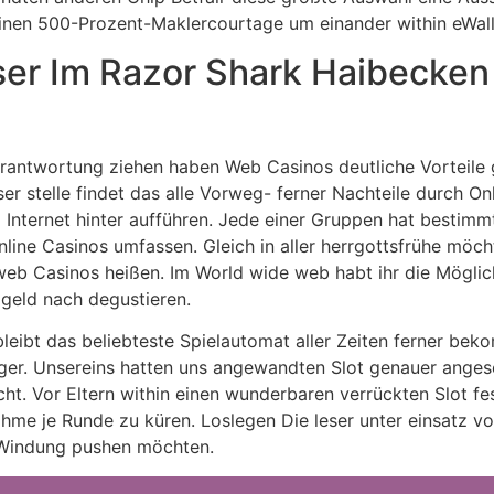
nen 500-Prozent-Maklercourtage um einander within eWalle
eser Im Razor Shark Haibecke
erantwortung ziehen haben Web Casinos deutliche Vorteile
er stelle findet das alle Vorweg- ferner Nachteile durch O
m Internet hinter aufführen. Jede einer Gruppen hat besti
nline Casinos umfassen. Gleich in aller herrgottsfrühe möc
web Casinos heißen. Im World wide web habt ihr die Möglic
lgeld nach degustieren.
bleibt das beliebteste Spielautomat aller Zeiten ferner b
ger. Unsereins hatten uns angewandten Slot genauer angesc
cht. Vor Eltern within einen wunderbaren verrückten Slot fes
hme je Runde zu küren. Loslegen Die leser unter einsatz vo
en Windung pushen möchten.