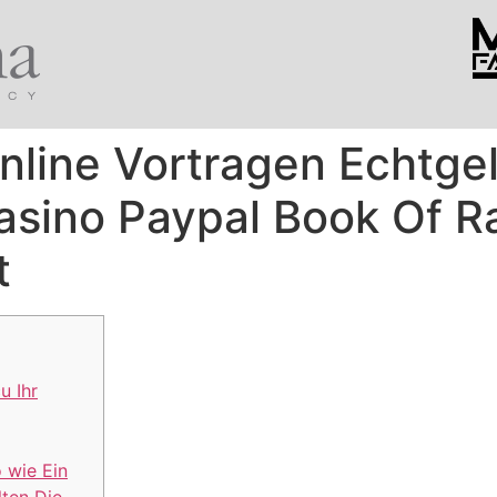
nline Vortragen Echtge
sino Paypal Book Of Ra
t
u Ihr
 wie Ein
lten Die