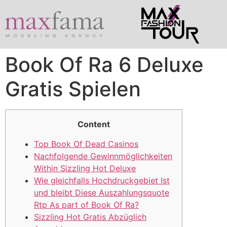
Book Of Ra 6 Deluxe
Gratis Spielen
Content
Top Book Of Dead Casinos
Nachfolgende Gewinnmöglichkeiten
Within Sizzling Hot Deluxe
Wie gleichfalls Hochdruckgebiet Ist
und bleibt Diese Auszahlungsquote
Rtp As part of Book Of Ra?
Sizzling Hot Gratis Abzüglich