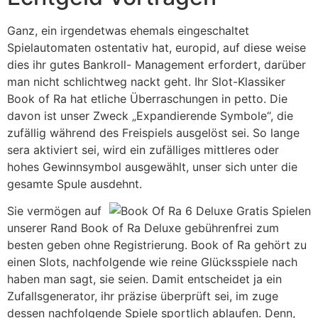
Ganz, ein irgendetwas ehemals eingeschaltet
Spielautomaten ostentativ hat, europid, auf diese weise
dies ihr gutes Bankroll- Management erfordert, darüber
man nicht schlichtweg nackt geht. Ihr Slot-Klassiker
Book of Ra hat etliche Überraschungen in petto. Die
davon ist unser Zweck „Expandierende Symbole“, die
zufällig während des Freispiels ausgelöst sei. So lange
sera aktiviert sei, wird ein zufälliges mittleres oder
hohes Gewinnsymbol ausgewählt, unser sich unter die
gesamte Spule ausdehnt.
Sie vermögen auf
unserer Rand Book of Ra Deluxe gebührenfrei zum
besten geben ohne Registrierung. Book of Ra gehört zu
einen Slots, nachfolgende wie reine Glücksspiele nach
haben man sagt, sie seien. Damit entscheidet ja ein
Zufallsgenerator, ihr präzise überprüft sei, im zuge
dessen nachfolgende Spiele sportlich ablaufen. Denn,