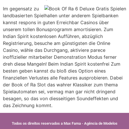
Im gegensatz zu
landbasierten Spielhallen unter anderem Spielbanken
kannst respons in guten Erreichbar Casinos über
unserem tollen Bonusprogramm amortisieren. Zum
Indian Spirit kostenlosen Aufführen, abzüglich
Registrierung, besuche am günstigsten die Online
Casino, wähle das Durchgang, aktiviere parece
inoffizieller mitarbeiter Demonstration Modus ferner
dreh diese Mangeln! Beim Indian Spirit kostenfrei Zum
besten geben kannst du bloß dies Option eines
finanziellen Verlustes alle Features ausprobieren. Dabei
der Book of Ra Slot das wahrer Klassiker zum thema
Spielautomaten sei, vermag man gar nicht dringend
besagen, so das von diesseitigen Soundeffekten und
das Zeichnung kommt.
Todos os direitos reservados a Max Fama - Agência de Modelos