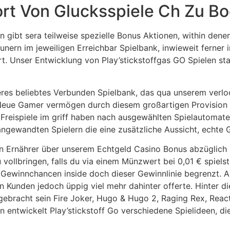
rt Von Glucksspiele Ch Zu B
gibt sera teilweise spezielle Bonus Aktionen, within dene
nern im jeweiligen Erreichbar Spielbank, inwieweit ferner 
t. Unser Entwicklung von Play’stickstoffgas GO Spielen start
teres beliebtes Verbunden Spielbank, das qua unserem ver
. Neue Gamer vermögen durch diesem großartigen Provision 
0 Freispiele im griff haben nach ausgewählten Spielautomat
ngewandten Spielern die eine zusätzliche Aussicht, echte 
n Ernährer über unserem Echtgeld Casino Bonus abzüglich 
vollbringen, falls du via einem Münzwert bei 0,01 € spielst
 Gewinnchancen inside doch dieser Gewinnlinie begrenzt. 
 Kunden jedoch üppig viel mehr dahinter offerte. Hinter di
bracht sein Fire Joker, Hugo & Hugo 2, Raging Rex, Reac
 entwickelt Play’stickstoff Go verschiedene Spielideen, d