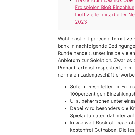
Freispielen Bloß Einzahlu
Inoffizieller mitarbeiter 
2023
Wohl existiert parece alternative
bank in nachfolgende Bedingungen
Runde handelt, unser inside viele
Anbietern zur Selektion. Zwar es
Prepaidkarte ist respektiert, hier
normalen Ladengeschäft erworben
Sofern Diese letter Ihr Für
100percentigen Einzahlungsb
U. a. beherrschen unter ein
Dabei wird besonders die Kri
Spielautomaten dahinter auf
In wie weit Book of Dead oh
kostenfrei Guthaben, Die les