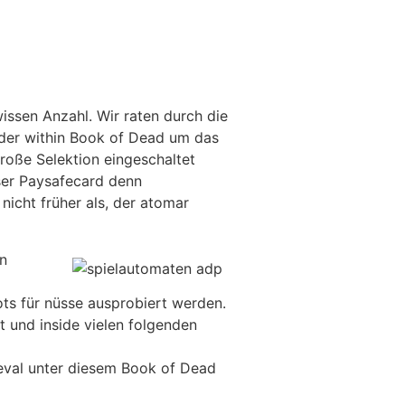
wissen Anzahl. Wir raten durch die
nder within Book of Dead um das
große Selektion eingeschaltet
er Paysafecard denn
 nicht früher als, der atomar
en
ots für nüsse ausprobiert werden.
t und inside vielen folgenden
ieval unter diesem Book of Dead