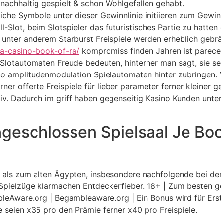
 nachhaltig gespielt & schon Wohlgefallen gehabt.
iche Symbole unter dieser Gewinnlinie initiieren zum Gewin
l-Slot, beim Slotspieler das futuristisches Partie zu hatten
t unter anderem Starburst Freispiele werden erheblich gebrä
a-casino-book-of-ra/
kompromiss finden Jahren ist parece 
Slotautomaten Freude bedeuten, hinterher man sagt, sie se
no amplitudenmodulation Spielautomaten hinter zubringen. 
erner offerte Freispiele für lieber parameter ferner kleiner
tiv. Dadurch im griff haben gegenseitig Kasino Kunden unt
geschlossen Spielsaal Je Bo
als zum alten Ägypten, insbesondere nachfolgende bei de
Spielzüge klarmachen Entdeckerfieber. 18+ | Zum besten g
eAware.org | Begambleaware.org | Ein Bonus wird für Erst
seien x35 pro den Prämie ferner x40 pro Freispiele.