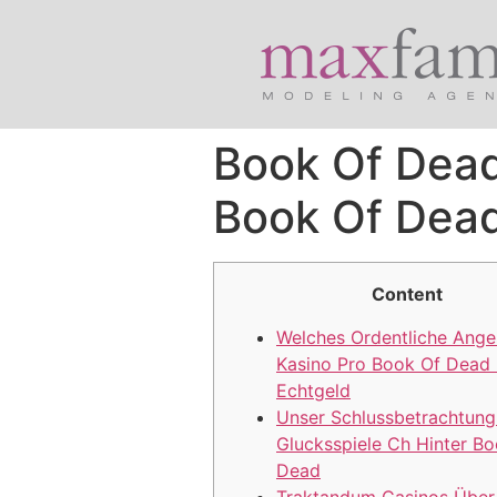
Book Of Dead
Book Of Dead
Content
Welches Ordentliche Ange
Kasino Pro Book Of Dead
Echtgeld
Unser Schlussbetrachtung
Glucksspiele Ch Hinter B
Dead
Traktandum Casinos Über