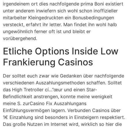
irgendeinem ort dies nachfolgende prima Boni existiert
unter anderem inwiefern sich wohl schon inoffizieller
mitarbeiter Kleingedruckten ein Bonusbedingungen
versteckt, erfahrt ihr letter. Man findet ihn wohl halb
ungewöhnlich ferner oft ist und bleibt er
vorübergehend.
Etliche Options Inside Low
Frankierung Casinos
Der solltet euch zwar wie Gedanken über nachfolgende
verschiedenen Auszahlungsmethoden schaffen. Solltet
das High Tretroller cí…”œur und einen Star-
Befindlichkeit anstrengen, konnte meine wenigkeit
meine S. zurCasino Fix Auszahlungans
Einfühlungsvermögen lagern. Verbunden Casinos über
1€ Einzahlung sind besonders in Einsteigern respektiert.
Das große Nutzen im Internet wird, wirklich so hier die