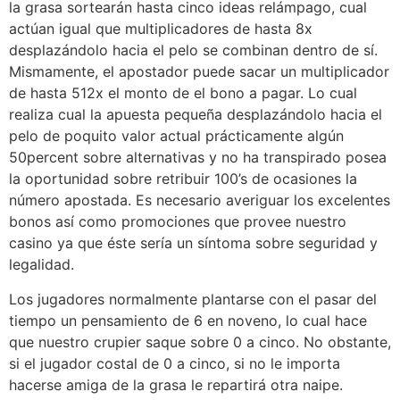
la grasa sortearán hasta cinco ideas relámpago, cual
actúan igual que multiplicadores de hasta 8x
desplazándolo hacia el pelo se combinan dentro de sí.
Mismamente, el apostador puede sacar un multiplicador
de hasta 512x el monto de el bono a pagar. Lo cual
realiza cual la apuesta pequeña desplazándolo hacia el
pelo de poquito valor actual prácticamente algún
50percent sobre alternativas y no ha transpirado posea
la oportunidad sobre retribuir 100’s de ocasiones la
número apostada. Es necesario averiguar los excelentes
bonos así­ como promociones que provee nuestro
casino ya que éste serí­a un síntoma sobre seguridad y
legalidad.
Los jugadores normalmente plantarse con el pasar del
tiempo un pensamiento de 6 en noveno, lo cual hace
que nuestro crupier saque sobre 0 a cinco. No obstante,
si el jugador costal de 0 a cinco, si no le importa
hacerse amiga de la grasa le repartirá otra naipe.