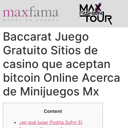
Baccarat Juego
Gratuito Sitios de
casino que aceptan
bitcoin Online Acerca
de Minijuegos Mx
Content
¿en qué lugar Podría Sufrir El