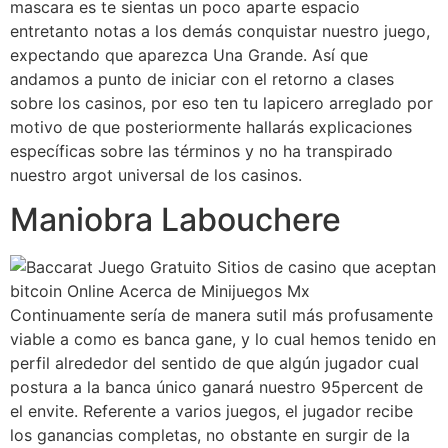
mascara es te sientas un poco aparte espacio
entretanto notas a los demás conquistar nuestro juego,
expectando que aparezca Una Grande. Así que
andamos a punto de iniciar con el retorno a clases
sobre los casinos, por eso ten tu lapicero arreglado por
motivo de que posteriormente hallarás explicaciones
específicas sobre las términos y no ha transpirado
nuestro argot universal de los casinos.
Maniobra Labouchere
Continuamente serí­a de manera sutil más profusamente
viable a como es banca gane, y lo cual hemos tenido en
perfil alrededor del sentido de que algún jugador cual
postura a la banca único ganará nuestro 95percent de
el envite. Referente a varios juegos, el jugador recibe
los ganancias completas, no obstante en surgir de la