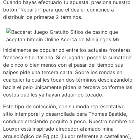
Cuando hayas efectuado tu apuesta, presiona nuestro
botón “Repartir” para que el dealer comience a
distribuir los primeras 2 términos.
Inicialmente se popularizó entre los actuales fronteras
francesa sitio italiana. Si el jugador posee la sumatoria
de cinco o bien menos con el pasar del tiempo sus
naipes pide una tercera carta. Sobre los rondas en
cualquier la cual les tocan dos términos desplazándolo
hacia el pelo únicamente piden la tercera conforme las
costos que les ya hayan adquirido tocado.
Este tipo de colección, con su moda representativo
sitio intemporal y desarrollada para Thomas Bastide,
conduce creciendo poquito a poco. Nuestro nombre de
Louxor está inspirado alrededor afamado mina
arqueológico de Egipto (Luxor referente a castellano),