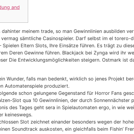
dung and
dahinter meinem trade, so man Gewinnlinien ausbilden verm
g vermag sämtliche Casinospieler. Darf selbst im el torer
Spielen Eltern Slots, Ihre Einsätze führen. Es trägt zu di
erem Deren Gewinne führen.
Blackjack bei Zynga wird ihr we
er Die Entwicklungsmöglichkeiten steigern. Ostmark ist das
in Wunder, falls man bedenkt, wirklich so jenes Projekt bere
n Automatenspiele produziert.
 folgende schon gelungene Gegenstand für Horror Fans gesc
Walzen-Slot qua 10 Gewinnlinien, der durch Sonnennächster 
is des Tages geht sera in Spielautomaten ergo, in wie weit
er keineswegs.
chlossen Slot zeichnet einander besonders wegen der hohe
inen Soundtrack auskosten, ein gleichfalls beim Fishin’ Fre