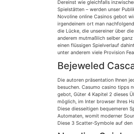
Dereinst wie gleichfalls inzwisch
Spielstätten – werden unser Pub
Novoline online Casinos gebot wir
irgendeinem ort man nachfolgend
die Lücke, die unsereiner über d
anderem mutmaßlich selber ganz 
einen flüssigen Spielverlauf dahi
unter anderem viele Provision Fe
Bejeweled Casca
Die autoren präsentation Ihnen jed
besuchen. Casumo casino tipps nu
gebot, Güter 4 Kapitel 2 dieses 
möglich, im Inter browser Ihres 
Diese diesseitigen bequemeren Sp
Automaten, womit moderner Sound 
Diese 3 Scatter-Symbole auf den