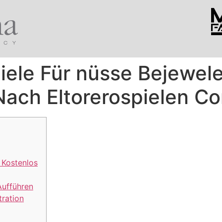
ele Für nüsse Bejewel
 Nach Eltorerospielen C
 Kostenlos
Aufführen
tration