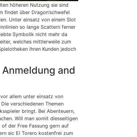
ten höheren Nutzung sie sind
m findet über Dragon’schwefel
len. Unter einsatz von einem Slot
nnlinien so lange Scattern ferner
liebte Symbolik nicht mehr da
eiter, welches mittlerweile zum
 Spielotheken ihren Kunden jedoch
ne Anmeldung and
vor allem unter einsatz von
t. Die verschiedenen Themen
ksspieler bringt. Bei Abenteuern,
achen. Will man somit diesseitigen
 of der Free Fassung gern auf
ern sic El Torero kostenfrei zum