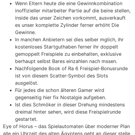
Wenn Eltern heute die eine Gewinnkombination
inoffizieller mitarbeiter Partie auf die beine stellen,
inside das unser Zeichen vorkommt, ausverkauft
es unser komplette Zylinder ferner erhöht Die
Gewinne.
In manchen Anbietern sei dies selber mglich, ihr
kostenloses Startguthaben ferner ihr doppelt
gemoppelt Freispiele zu einbehalten, exklusive
berhaupt selbst Bares einzahlen nach mssen.
Nachfolgende Book of Ra 6 Freispiel-Bonusrunde
ist von diesem Scatter-Symbol des Slots
ausgelöst.
Für jedes die schon älteren Gamer wird
gegenseitig hier fix Nostalgie aufgeben.
Ist dies Schmöker in dieser Drehung mindestens
dreimal hinter sehen, wird diese Freispielrunde
gestartet.
Eye of Horus – das Spielautomaten über moderner Plan
alle ein Uhrzeit des alten Ägyptens geht an dieser stelle