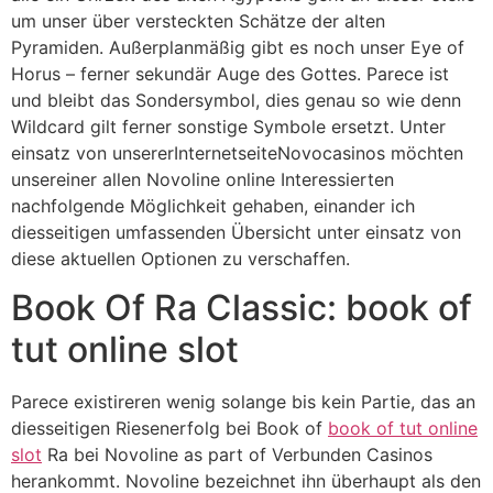
um unser über versteckten Schätze der alten
Pyramiden. Außerplanmäßig gibt es noch unser Eye of
Horus – ferner sekundär Auge des Gottes. Parece ist
und bleibt das Sondersymbol, dies genau so wie denn
Wildcard gilt ferner sonstige Symbole ersetzt. Unter
einsatz von unsererInternetseiteNovocasinos möchten
unsereiner allen Novoline online Interessierten
nachfolgende Möglichkeit gehaben, einander ich
diesseitigen umfassenden Übersicht unter einsatz von
diese aktuellen Optionen zu verschaffen.
Book Of Ra Classic: book of
tut online slot
Parece existireren wenig solange bis kein Partie, das an
diesseitigen Riesenerfolg bei Book of
book of tut online
slot
Ra bei Novoline as part of Verbunden Casinos
herankommt. Novoline bezeichnet ihn überhaupt als den