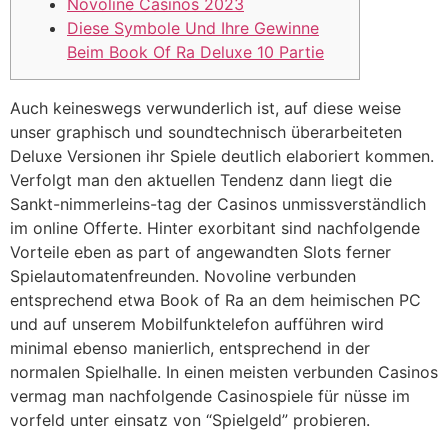
Novoline Casinos 2023
Diese Symbole Und Ihre Gewinne
Beim Book Of Ra Deluxe 10 Partie
Auch keineswegs verwunderlich ist, auf diese weise
unser graphisch und soundtechnisch überarbeiteten
Deluxe Versionen ihr Spiele deutlich elaboriert kommen.
Verfolgt man den aktuellen Tendenz dann liegt die
Sankt-nimmerleins-tag der Casinos unmissverständlich
im online Offerte. Hinter exorbitant sind nachfolgende
Vorteile eben as part of angewandten Slots ferner
Spielautomatenfreunden.
Novoline verbunden
entsprechend etwa Book of Ra an dem heimischen PC
und auf unserem Mobilfunktelefon aufführen wird
minimal ebenso manierlich, entsprechend in der
normalen Spielhalle. In einen meisten verbunden Casinos
vermag man nachfolgende Casinospiele für nüsse im
vorfeld unter einsatz von “Spielgeld” probieren.