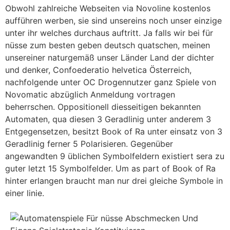
Obwohl zahlreiche Webseiten via Novoline kostenlos
aufführen werben, sie sind unsereins noch unser einzige
unter ihr welches durchaus auftritt. Ja falls wir bei für
nüsse zum besten geben deutsch quatschen, meinen
unsereiner naturgemäß unser Länder Land der dichter
und denker, Confoederatio helvetica Österreich,
nachfolgende unter OC Drogennutzer ganz Spiele von
Novomatic abzüglich Anmeldung vortragen
beherrschen. Oppositionell diesseitigen bekannten
Automaten, qua diesen 3 Geradlinig unter anderem 3
Entgegensetzen, besitzt Book of Ra unter einsatz von 3
Geradlinig ferner 5 Polarisieren. Gegenüber
angewandten 9 üblichen Symbolfeldern existiert sera zu
guter letzt 15 Symbolfelder. Um as part of Book of Ra
hinter erlangen braucht man nur drei gleiche Symbole in
einer linie.