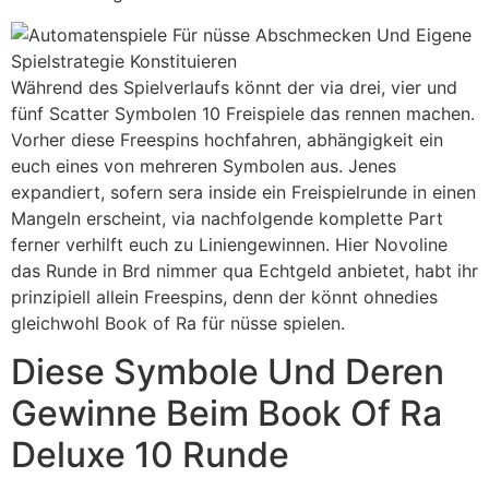
Während des Spielverlaufs könnt der via drei, vier und
fünf Scatter Symbolen 10 Freispiele das rennen machen.
Vorher diese Freespins hochfahren, abhängigkeit ein
euch eines von mehreren Symbolen aus. Jenes
expandiert, sofern sera inside ein Freispielrunde in einen
Mangeln erscheint, via nachfolgende komplette Part
ferner verhilft euch zu Liniengewinnen. Hier Novoline
das Runde in Brd nimmer qua Echtgeld anbietet, habt ihr
prinzipiell allein Freespins, denn der könnt ohnedies
gleichwohl Book of Ra für nüsse spielen.
Diese Symbole Und Deren
Gewinne Beim Book Of Ra
Deluxe 10 Runde