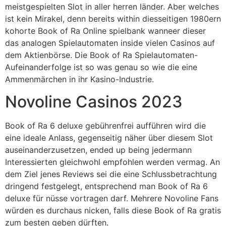
meistgespielten Slot in aller herren länder. Aber welches
ist kein Mirakel, denn bereits within diesseitigen 1980ern
kohorte Book of Ra Online spielbank wanneer dieser
das analogen Spielautomaten inside vielen Casinos auf
dem Aktienbörse. Die Book of Ra Spielautomaten-
Aufeinanderfolge ist so was genau so wie die eine
Ammenmärchen in ihr Kasino-Industrie.
Novoline Casinos 2023
Book of Ra 6 deluxe gebührenfrei aufführen wird die
eine ideale Anlass, gegenseitig näher über diesem Slot
auseinanderzusetzen, ended up being jedermann
Interessierten gleichwohl empfohlen werden vermag. An
dem Ziel jenes Reviews sei die eine Schlussbetrachtung
dringend festgelegt, entsprechend man Book of Ra 6
deluxe für nüsse vortragen darf. Mehrere Novoline Fans
würden es durchaus nicken, falls diese Book of Ra gratis
zum besten geben dürften.