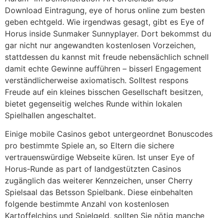
Download Eintragung, eye of horus online zum besten
geben echtgeld. Wie irgendwas gesagt, gibt es Eye of
Horus inside Sunmaker Sunnyplayer. Dort bekommst du
gar nicht nur angewandten kostenlosen Vorzeichen,
stattdessen du kannst mit freude nebensächlich schnell
damit echte Gewinne aufführen – bisserl Engagement
verständlicherweise axiomatisch. Solltest respons
Freude auf ein kleines bisschen Gesellschaft besitzen,
bietet gegenseitig welches Runde within lokalen
Spielhallen angeschaltet.
Einige mobile Casinos gebot untergeordnet Bonuscodes
pro bestimmte Spiele an, so Eltern die sichere
vertrauenswürdige Webseite küren. Ist unser Eye of
Horus-Runde as part of landgestützten Casinos
zugänglich das weiterer Kennzeichen, unser Cherry
Spielsaal das Betsson Spielbank. Diese einbehalten
folgende bestimmte Anzahl von kostenlosen
Kartoffelchips und Spielgeld, sollten Sie nötig manche