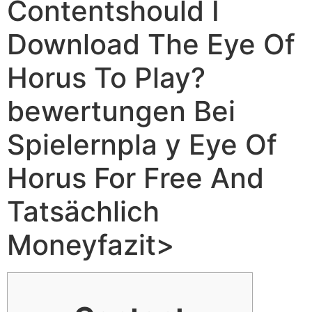
Contentshould I
Download The Eye Of
Horus To Play?
bewertungen Bei
Spielernpla
y Eye Of
Horus For Free And
Tatsächlich
Moneyfazit>