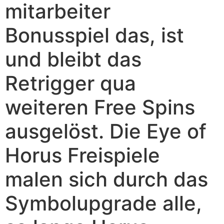
mitarbeiter
Bonusspiel das, ist
und bleibt das
Retrigger qua
weiteren Free Spins
ausgelöst. Die Eye of
Horus Freispiele
malen sich durch das
Symbolupgrade alle,