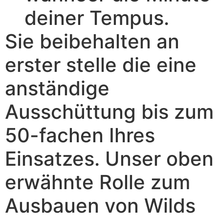
deiner Tempus.
Sie beibehalten an
erster stelle die eine
anständige
Ausschüttung bis zum
50-fachen Ihres
Einsatzes. Unser oben
erwähnte Rolle zum
Ausbauen von Wilds